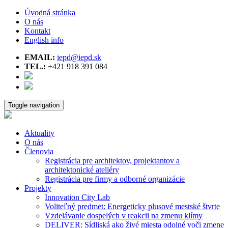
Úvodná stránka
O nás
Kontakt
English info
EMAIL:
iepd@iepd.sk
TEL.:
+421 918 391 084
Toggle navigation
Aktuality
O nás
Členovia
Registrácia pre architektov, projektantov a
architektonické ateliéry
Registrácia pre firmy a odborné organizácie
Projekty
Innovation City Lab
Voliteľný predmet: Energeticky plusové mestské štvrte
Vzdelávanie dospelých v reakcii na zmenu klímy
DELIVER: Sídliská ako živé miesta odolné voči zmene