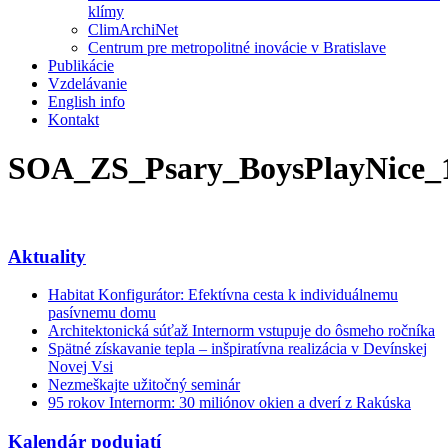
klímy
ClimArchiNet
Centrum pre metropolitné inovácie v Bratislave
Publikácie
Vzdelávanie
English info
Kontakt
SOA_ZS_Psary_BoysPlayNice_
Aktuality
Habitat Konfigurátor: Efektívna cesta k individuálnemu
pasívnemu domu
Architektonická súťaž Internorm vstupuje do ôsmeho ročníka
Spätné získavanie tepla – inšpiratívna realizácia v Devínskej
Novej Vsi
Nezmeškajte užitočný seminár
95 rokov Internorm: 30 miliónov okien a dverí z Rakúska
Kalendár podujatí