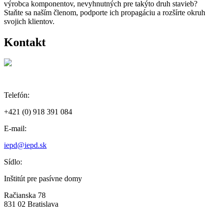
výrobca komponentov, nevyhnutných pre takýto druh stavieb?
Staňte sa naším členom, podporte ich propagáciu a rozšírte okruh
svojich klientov.
Kontakt
Telefón:
+421 (0) 918 391 084
E-mail:
iepd@iepd.sk
Sídlo:
Inštitút pre pasívne domy
Račianska 78
831 02 Bratislava