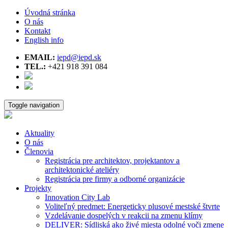
Úvodná stránka
O nás
Kontakt
English info
EMAIL:
iepd@iepd.sk
TEL.:
+421 918 391 084
Toggle navigation
Aktuality
O nás
Členovia
Registrácia pre architektov, projektantov a
architektonické ateliéry
Registrácia pre firmy a odborné organizácie
Projekty
Innovation City Lab
Voliteľný predmet: Energeticky plusové mestské štvrte
Vzdelávanie dospelých v reakcii na zmenu klímy
DELIVER: Sídliská ako živé miesta odolné voči zmene