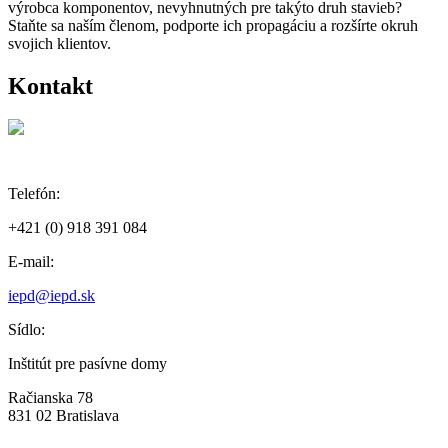
výrobca komponentov, nevyhnutných pre takýto druh stavieb?
Staňte sa naším členom, podporte ich propagáciu a rozšírte okruh
svojich klientov.
Kontakt
Telefón:
+421 (0) 918 391 084
E-mail:
iepd@iepd.sk
Sídlo:
Inštitút pre pasívne domy
Račianska 78
831 02 Bratislava