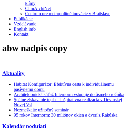
klímy
ClimArchiNet
Centrum pre metropolitné inovácie v Bratislave
Publikácie
Vzdelávanie
English info
Kontakt
abw nadpis copy
Aktuality
Habitat Konfigurátor: Efektívna cesta k individuálnemu
pasívnemu domu
Architektonická súťaž Internorm vstupuje do ôsmeho ročníka
Spätné získavanie tepla – inšpiratívna realizácia v Devínskej
Novej Vsi
Nezmeškajte užitočný seminár
95 rokov Internorm: 30 miliónov okien a dverí z Rakúska
Kalendár podujatí