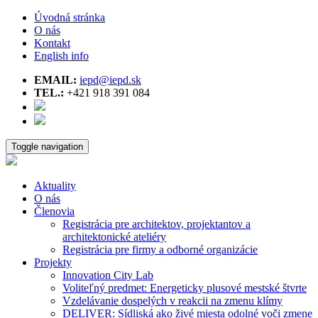
Úvodná stránka
O nás
Kontakt
English info
EMAIL:
iepd@iepd.sk
TEL.:
+421 918 391 084
Toggle navigation
Aktuality
O nás
Členovia
Registrácia pre architektov, projektantov a
architektonické ateliéry
Registrácia pre firmy a odborné organizácie
Projekty
Innovation City Lab
Voliteľný predmet: Energeticky plusové mestské štvrte
Vzdelávanie dospelých v reakcii na zmenu klímy
DELIVER: Sídliská ako živé miesta odolné voči zmene