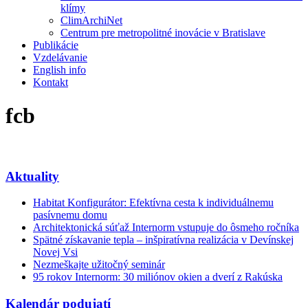
klímy
ClimArchiNet
Centrum pre metropolitné inovácie v Bratislave
Publikácie
Vzdelávanie
English info
Kontakt
fcb
Aktuality
Habitat Konfigurátor: Efektívna cesta k individuálnemu
pasívnemu domu
Architektonická súťaž Internorm vstupuje do ôsmeho ročníka
Spätné získavanie tepla – inšpiratívna realizácia v Devínskej
Novej Vsi
Nezmeškajte užitočný seminár
95 rokov Internorm: 30 miliónov okien a dverí z Rakúska
Kalendár podujatí