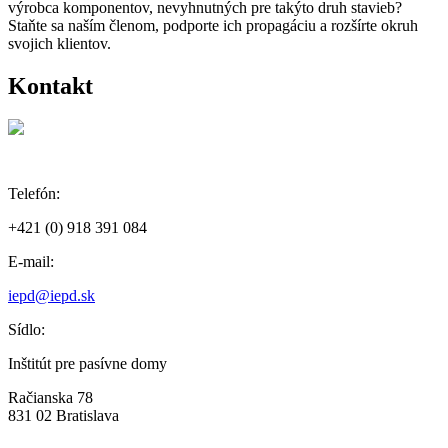
výrobca komponentov, nevyhnutných pre takýto druh stavieb?
Staňte sa naším členom, podporte ich propagáciu a rozšírte okruh
svojich klientov.
Kontakt
Telefón:
+421 (0) 918 391 084
E-mail:
iepd@iepd.sk
Sídlo:
Inštitút pre pasívne domy
Račianska 78
831 02 Bratislava