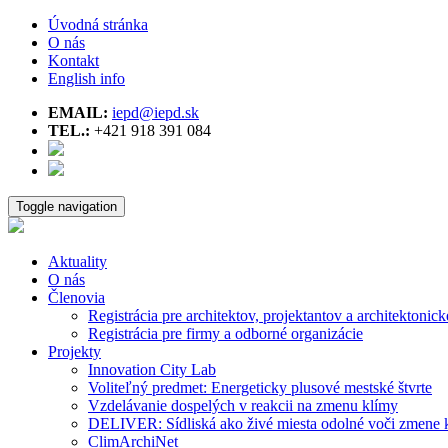
Úvodná stránka
O nás
Kontakt
English info
EMAIL:
iepd@iepd.sk
TEL.:
+421 918 391 084
Toggle navigation
Aktuality
O nás
Členovia
Registrácia pre architektov, projektantov a architektonick
Registrácia pre firmy a odborné organizácie
Projekty
Innovation City Lab
Voliteľný predmet: Energeticky plusové mestské štvrte
Vzdelávanie dospelých v reakcii na zmenu klímy
DELIVER: Sídliská ako živé miesta odolné voči zmene 
ClimArchiNet