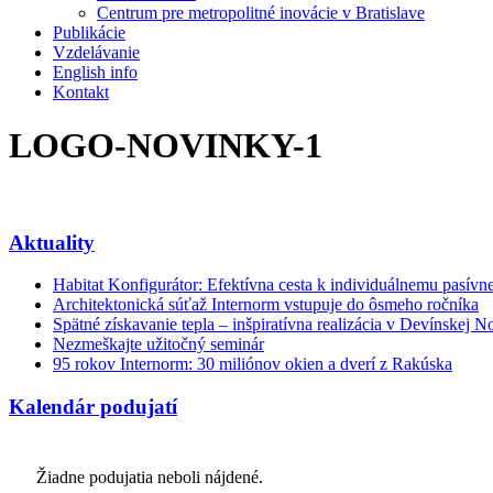
Centrum pre metropolitné inovácie v Bratislave
Publikácie
Vzdelávanie
English info
Kontakt
LOGO-NOVINKY-1
Aktuality
Habitat Konfigurátor: Efektívna cesta k individuálnemu pasí
Architektonická súťaž Internorm vstupuje do ôsmeho ročníka
Spätné získavanie tepla – inšpiratívna realizácia v Devínskej N
Nezmeškajte užitočný seminár
95 rokov Internorm: 30 miliónov okien a dverí z Rakúska
Kalendár podujatí
Žiadne podujatia neboli nájdené.