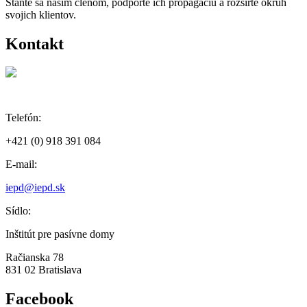
Staňte sa naším členom, podporte ich propagáciu a rozšírte okruh
svojich klientov.
Kontakt
Telefón:
+421 (0) 918 391 084
E-mail:
iepd@iepd.sk
Sídlo:
Inštitút pre pasívne domy
Račianska 78
831 02 Bratislava
Facebook