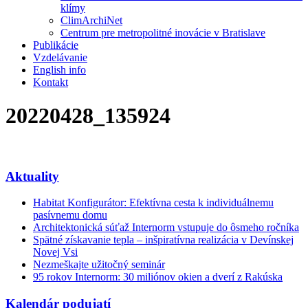
klímy
ClimArchiNet
Centrum pre metropolitné inovácie v Bratislave
Publikácie
Vzdelávanie
English info
Kontakt
20220428_135924
Aktuality
Habitat Konfigurátor: Efektívna cesta k individuálnemu
pasívnemu domu
Architektonická súťaž Internorm vstupuje do ôsmeho ročníka
Spätné získavanie tepla – inšpiratívna realizácia v Devínskej
Novej Vsi
Nezmeškajte užitočný seminár
95 rokov Internorm: 30 miliónov okien a dverí z Rakúska
Kalendár podujatí