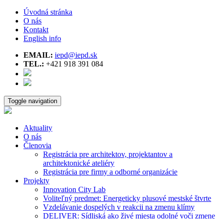
Úvodná stránka
O nás
Kontakt
English info
EMAIL:
iepd@iepd.sk
TEL.:
+421 918 391 084
Toggle navigation
Aktuality
O nás
Členovia
Registrácia pre architektov, projektantov a
architektonické ateliéry
Registrácia pre firmy a odborné organizácie
Projekty
Innovation City Lab
Voliteľný predmet: Energeticky plusové mestské štvrte
Vzdelávanie dospelých v reakcii na zmenu klímy
DELIVER: Sídliská ako živé miesta odolné voči zmene