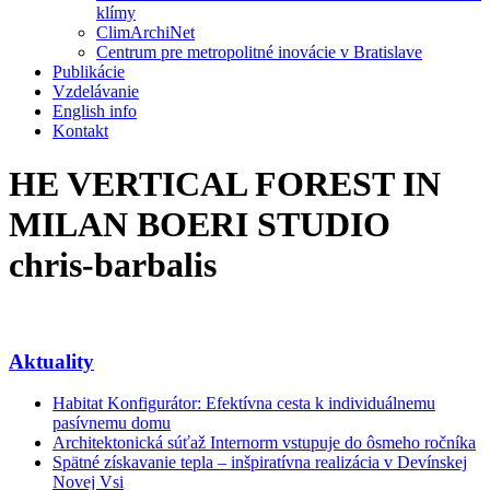
klímy
ClimArchiNet
Centrum pre metropolitné inovácie v Bratislave
Publikácie
Vzdelávanie
English info
Kontakt
HE VERTICAL FOREST IN
MILAN BOERI STUDIO
chris-barbalis
Aktuality
Habitat Konfigurátor: Efektívna cesta k individuálnemu
pasívnemu domu
Architektonická súťaž Internorm vstupuje do ôsmeho ročníka
Spätné získavanie tepla – inšpiratívna realizácia v Devínskej
Novej Vsi