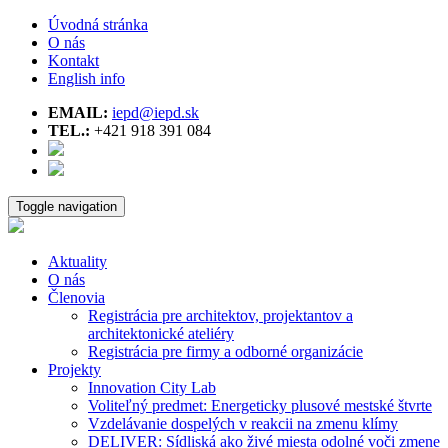
Úvodná stránka
O nás
Kontakt
English info
EMAIL:
iepd@iepd.sk
TEL.:
+421 918 391 084
Toggle navigation
Aktuality
O nás
Členovia
Registrácia pre architektov, projektantov a
architektonické ateliéry
Registrácia pre firmy a odborné organizácie
Projekty
Innovation City Lab
Voliteľný predmet: Energeticky plusové mestské štvrte
Vzdelávanie dospelých v reakcii na zmenu klímy
DELIVER: Sídliská ako živé miesta odolné voči zmene