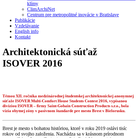
klímy
ClimArchiNet
Centrum pre metropolitné inovácie v Bratislave
Publikácie
Vzdelávanie
English info
Kontakt
Architektonická súťaž
ISOVER 2016
Témou XII. ročníka medzinárodnej študentskej architektonickej anonymnej
súťaže ISOVER Multi-Comfort House Students Contest 2016, vypísanou
divíziou ISOVER – firmy Saint-Gobain Construction Products s.r.o., bola
vízia obytnej zóny v pasívnom štandarde pre mesto Brest v Bielorusku.
Brest je mesto s bohatou históriou, ktoré v roku 2019 oslávi tisíc
rokov od svojho založenia. Nachádza sa v krásnom prírodnom