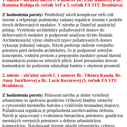
Romana Ruhiga (6. ročník SvF a 5. ročník FA STU Bratislava)
Z hodnotenia poroty:
Predložený návrh komplexne rieši celé
územie a rešpektuje podmienky zadanej regulácie územia v podobe
dvoch definovaných modulov. V návrhu je čitateľný analytický
prístup. Vyriešenie architektúry požadovaných domov do
definovaných modulov je podporené analýzou týchto štruktúr.
Architektonický výraz obidvoch typov požadovaných domov
vykazuje jednotný rukopis. Návrh preferuje riešenie verejného
priestoru pred riešením architektúry, čo je podporené zeleným
konceptom, vodným prvkom a prepojením modulov ponad hlavnú
komunikáciu pomocou zelených plôch, ktoré presunutím úrovne
komunikácie do podzemia odstraňuje bariéru v obytnom prostredí.
2. miesto – súťažný návrh č. 1 autorov Bc. Viktora Kasala, Bc.
Anny Juríčkovvej a Bc. Lucie Kovárovej (5. ročník FA STU
Bratislava)
Z hodnotenia poroty:
Prínosom návrhu je dobre vyriešený
urbanizmus so správnou gradáciou výškovej hladiny zástavby
a vytvorením mestského bulváru s vylúčením hromadnej dopravy.
Požadovaná regulácia je prispôsobená navrhovanému riešeniu.
Návrh je spracovaný s evidentnou hierarchiou priestorov, gradáciou
mestských verejných priestorov a dobrou urbanistickou
kompozíciou. Navrhované územie pôsobí urbanisticky celistvo