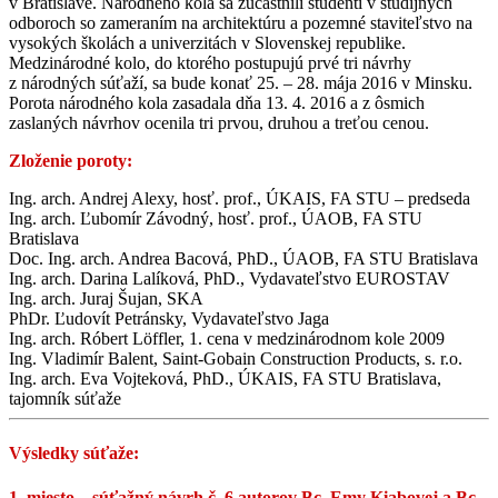
v Bratislave. Národného kola sa zúčastnili študenti v študijných
odboroch so zameraním na architektúru a pozemné staviteľstvo na
vysokých školách a univerzitách v Slovenskej republike.
Medzinárodné kolo, do ktorého postupujú prvé tri návrhy
z národných súťaží, sa bude konať 25. – 28. mája 2016 v Minsku.
Porota národného kola zasadala dňa 13. 4. 2016 a z ôsmich
zaslaných návrhov ocenila tri prvou, druhou a treťou cenou.
Zloženie poroty:
Ing. arch. Andrej Alexy, hosť. prof., ÚKAIS, FA STU – predseda
Ing. arch. Ľubomír Závodný, hosť. prof., ÚAOB, FA STU
Bratislava
Doc. Ing. arch. Andrea Bacová, PhD., ÚAOB, FA STU Bratislava
Ing. arch. Darina Lalíková, PhD., Vydavateľstvo EUROSTAV
Ing. arch. Juraj Šujan, SKA
PhDr. Ľudovít Petránsky, Vydavateľstvo Jaga
Ing. arch. Róbert Löffler, 1. cena v medzinárodnom kole 2009
Ing. Vladimír Balent, Saint-Gobain Construction Products, s. r.o.
Ing. arch. Eva Vojteková, PhD., ÚKAIS, FA STU Bratislava,
tajomník súťaže
Výsledky súťaže:
1. miesto – súťažný návrh č. 6 autorov Bc. Emy Kiabovej a Bc.