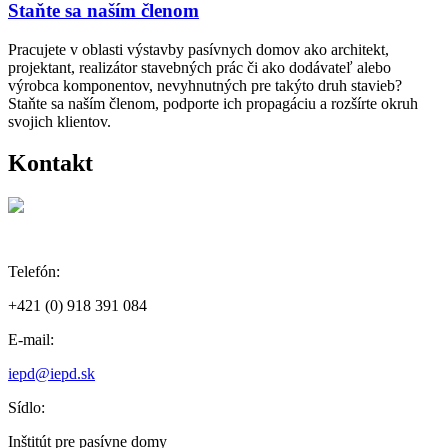
Staňte sa naším členom
Pracujete v oblasti výstavby pasívnych domov ako architekt,
projektant, realizátor stavebných prác či ako dodávateľ alebo
výrobca komponentov, nevyhnutných pre takýto druh stavieb?
Staňte sa naším členom, podporte ich propagáciu a rozšírte okruh
svojich klientov.
Kontakt
Telefón:
+421 (0) 918 391 084
E-mail:
iepd@iepd.sk
Sídlo:
Inštitút pre pasívne domy