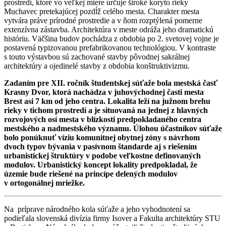
prostredí, ktoré vo veľkej miere určuje široké koryto rieky
Muchavec pretekajúcej pozdĺž celého mesta. Charakter mesta
vytvára práve prírodné prostredie a v ňom rozptýlená pomerne
extenzívna zástavba. Architektúra v meste odráža jeho dramatickú
históriu. Väčšina budov pochádza z obdobia po 2. svetovej vojne je
postavená typizovanou prefabrikovanou technológiou. V kontraste
s touto výstavbou sú zachované stavby pôvodnej sakrálnej
architektúry a ojedinelé stavby z obdobia konštruktivizmu.
Zadaním pre XII. ročník študentskej súťaže bola mestská časť
Krasny Dvor, ktorá nachádza v juhovýchodnej časti mesta
Brest asi 7 km od jeho centra. Lokalita leží na južnom brehu
rieky v tichom prostredí a je situovaná na jednej z hlavných
rozvojových osí mesta v blízkosti predpokladaného centra
mestského a nadmestského významu. Úlohou účastníkov súťaže
bolo ponúknuť víziu komunitnej obytnej zóny s návrhom
dvoch typov bývania v pasívnom štandarde aj s riešením
urbanistickej štruktúry v podobe veľkostne definovaných
modulov. Urbanistický koncept lokality predpokladal, že
územie bude riešené na princípe delených modulov
v ortogonálnej mriežke.
Na príprave národného kola súťaže a jeho vyhodnotení sa
podieľala slovenská divízia firmy Isover a Fakulta architektúry STU