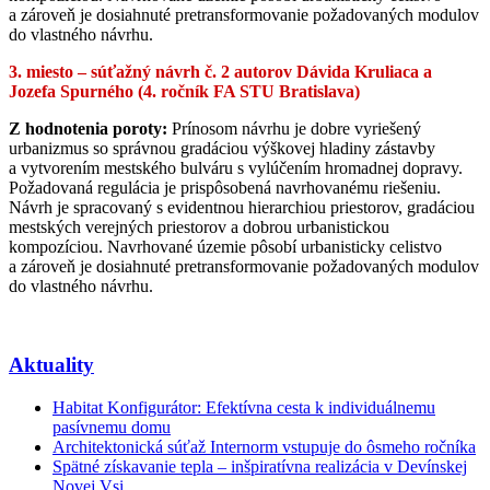
a zároveň je dosiahnuté pretransformovanie požadovaných modulov
do vlastného návrhu.
3. miesto – súťažný návrh č. 2 autorov Dávida Kruliaca a
Jozefa Spurného (4. ročník FA STU Bratislava)
Z hodnotenia poroty:
Prínosom návrhu je dobre vyriešený
urbanizmus so správnou gradáciou výškovej hladiny zástavby
a vytvorením mestského bulváru s vylúčením hromadnej dopravy.
Požadovaná regulácia je prispôsobená navrhovanému riešeniu.
Návrh je spracovaný s evidentnou hierarchiou priestorov, gradáciou
mestských verejných priestorov a dobrou urbanistickou
kompozíciou. Navrhované územie pôsobí urbanisticky celistvo
a zároveň je dosiahnuté pretransformovanie požadovaných modulov
do vlastného návrhu.
Aktuality
Habitat Konfigurátor: Efektívna cesta k individuálnemu
pasívnemu domu
Architektonická súťaž Internorm vstupuje do ôsmeho ročníka
Spätné získavanie tepla – inšpiratívna realizácia v Devínskej
Novej Vsi