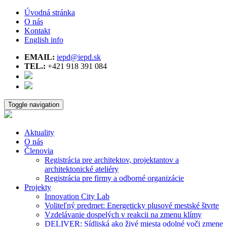
Úvodná stránka
O nás
Kontakt
English info
EMAIL:
iepd@iepd.sk
TEL.:
+421 918 391 084
Toggle navigation
Aktuality
O nás
Členovia
Registrácia pre architektov, projektantov a
architektonické ateliéry
Registrácia pre firmy a odborné organizácie
Projekty
Innovation City Lab
Voliteľný predmet: Energeticky plusové mestské štvrte
Vzdelávanie dospelých v reakcii na zmenu klímy
DELIVER: Sídliská ako živé miesta odolné voči zmene