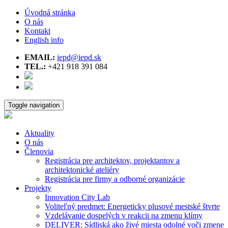
Úvodná stránka
O nás
Kontakt
English info
EMAIL:
iepd@iepd.sk
TEL.:
+421 918 391 084
Toggle navigation
Aktuality
O nás
Členovia
Registrácia pre architektov, projektantov a
architektonické ateliéry
Registrácia pre firmy a odborné organizácie
Projekty
Innovation City Lab
Voliteľný predmet: Energeticky plusové mestské štvrte
Vzdelávanie dospelých v reakcii na zmenu klímy
DELIVER: Sídliská ako živé miesta odolné voči zmene