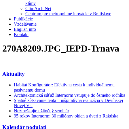
klímy
ClimArchiNet
Centrum pre metropolitné inovácie v Bratislave
Publikácie
Vzdelávanie
English info
Kontakt
270A8209.JPG_IEPD-Trnava
Aktuality
Habitat Konfigurátor: Efektívna cesta k individuálnemu
pasívnemu domu
Architektonická súťaž Internorm vstupuje do ôsmeho ročníka
Spätné získavanie tepla – inšpiratívna realizácia v Devínskej
Novej Vsi
Nezmeškajte užitočný seminár
95 rokov Internorm: 30 miliónov okien a dverí z Rakúska
Kalendár podujatí