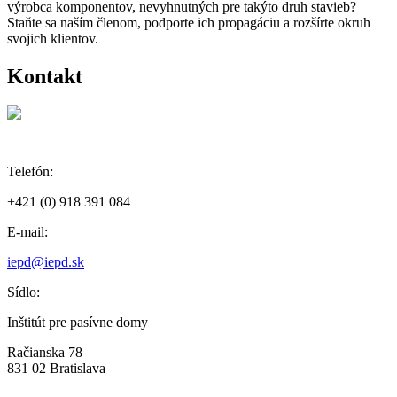
výrobca komponentov, nevyhnutných pre takýto druh stavieb?
Staňte sa naším členom, podporte ich propagáciu a rozšírte okruh
svojich klientov.
Kontakt
Telefón:
+421 (0) 918 391 084
E-mail:
iepd@iepd.sk
Sídlo:
Inštitút pre pasívne domy
Račianska 78
831 02 Bratislava