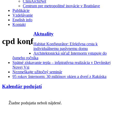
ClimArchiNet
Centrum pre metropolitné inovácie v Bratislave
Publikácie
Vzdelávanie
English info
Kontakt
Aktuality
cpd konf
Habitat Konfigurátor: Efektívna cesta k
individuálnemu pasívnemu domu
Architektonická súťaž Internorm vstupuje do
ôsmeho ročníka
Spätné získavanie tepla – inšpiratívna realizácia v Devínskej
Novej Vsi
Nezmeškajte užitočný seminár
95 rokov Internorm: 30 miliónov okien a dverí z Rakúska
Kalendár podujatí
Žiadne podujatia neboli nájdené.