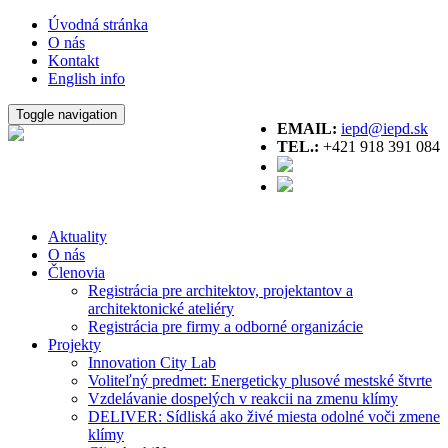
Úvodná stránka
O nás
Kontakt
English info
Toggle navigation
EMAIL:
iepd@iepd.sk
TEL.:
+421 918 391 084
Aktuality
O nás
Členovia
Registrácia pre architektov, projektantov a
architektonické ateliéry
Registrácia pre firmy a odborné organizácie
Projekty
Innovation City Lab
Voliteľný predmet: Energeticky plusové mestské štvrte
Vzdelávanie dospelých v reakcii na zmenu klímy
DELIVER: Sídliská ako živé miesta odolné voči zmene
klímy