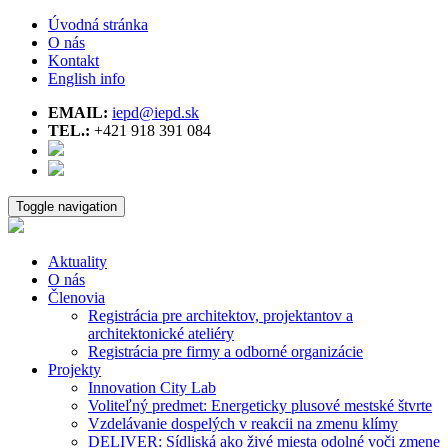
Úvodná stránka
O nás
Kontakt
English info
EMAIL:
iepd@iepd.sk
TEL.:
+421 918 391 084
Toggle navigation
Aktuality
O nás
Členovia
Registrácia pre architektov, projektantov a
architektonické ateliéry
Registrácia pre firmy a odborné organizácie
Projekty
Innovation City Lab
Voliteľný predmet: Energeticky plusové mestské štvrte
Vzdelávanie dospelých v reakcii na zmenu klímy
DELIVER: Sídliská ako živé miesta odolné voči zmene