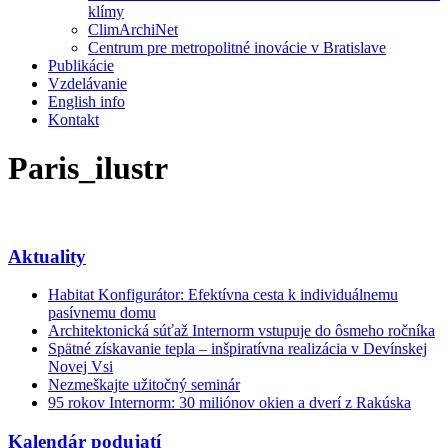
klímy
ClimArchiNet
Centrum pre metropolitné inovácie v Bratislave
Publikácie
Vzdelávanie
English info
Kontakt
Paris_ilustr
Aktuality
Habitat Konfigurátor: Efektívna cesta k individuálnemu
pasívnemu domu
Architektonická súťaž Internorm vstupuje do ôsmeho ročníka
Spätné získavanie tepla – inšpiratívna realizácia v Devínskej
Novej Vsi
Nezmeškajte užitočný seminár
95 rokov Internorm: 30 miliónov okien a dverí z Rakúska
Kalendár podujatí