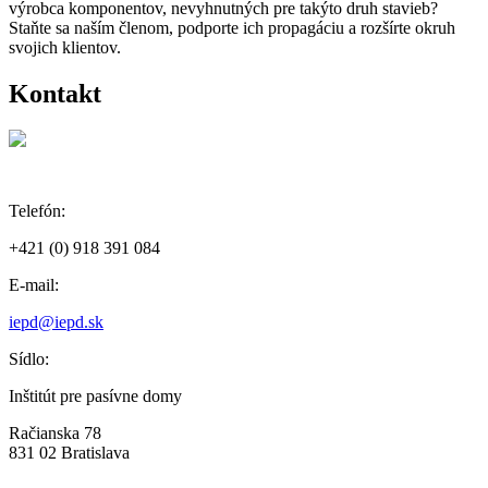
výrobca komponentov, nevyhnutných pre takýto druh stavieb?
Staňte sa naším členom, podporte ich propagáciu a rozšírte okruh
svojich klientov.
Kontakt
Telefón:
+421 (0) 918 391 084
E-mail:
iepd@iepd.sk
Sídlo:
Inštitút pre pasívne domy
Račianska 78
831 02 Bratislava