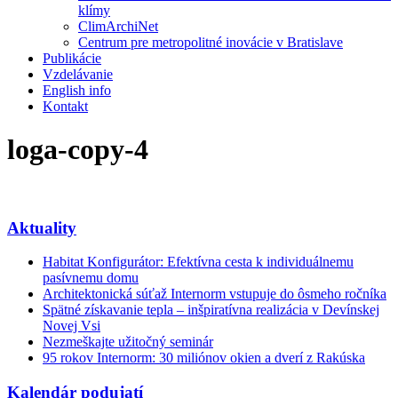
klímy
ClimArchiNet
Centrum pre metropolitné inovácie v Bratislave
Publikácie
Vzdelávanie
English info
Kontakt
loga-copy-4
Aktuality
Habitat Konfigurátor: Efektívna cesta k individuálnemu
pasívnemu domu
Architektonická súťaž Internorm vstupuje do ôsmeho ročníka
Spätné získavanie tepla – inšpiratívna realizácia v Devínskej
Novej Vsi
Nezmeškajte užitočný seminár
95 rokov Internorm: 30 miliónov okien a dverí z Rakúska
Kalendár podujatí