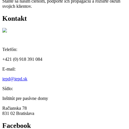
Staňte sa naším členom, podporte ich propagáciu a rozšírte okruh
svojich klientov.
Kontakt
Telefón:
+421 (0) 918 391 084
E-mail:
iepd@iepd.sk
Sídlo:
Inštitút pre pasívne domy
Račianska 78
831 02 Bratislava
Facebook