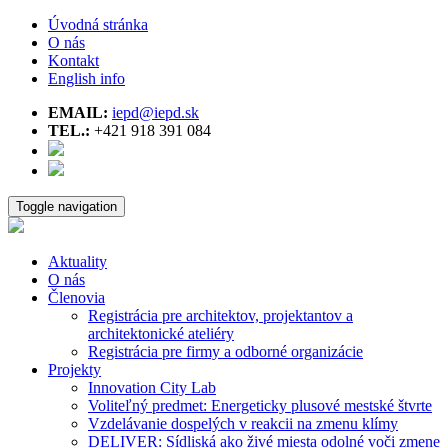
Úvodná stránka
O nás
Kontakt
English info
EMAIL:
iepd@iepd.sk
TEL.:
+421 918 391 084
Toggle navigation
Aktuality
O nás
Členovia
Registrácia pre architektov, projektantov a
architektonické ateliéry
Registrácia pre firmy a odborné organizácie
Projekty
Innovation City Lab
Voliteľný predmet: Energeticky plusové mestské štvrte
Vzdelávanie dospelých v reakcii na zmenu klímy
DELIVER: Sídliská ako živé miesta odolné voči zmene