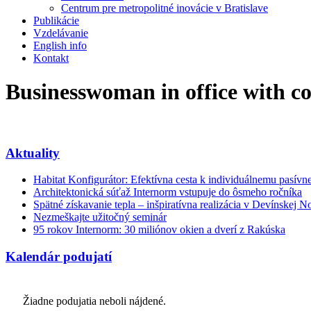
Centrum pre metropolitné inovácie v Bratislave
Publikácie
Vzdelávanie
English info
Kontakt
Businesswoman in office with co
Aktuality
Habitat Konfigurátor: Efektívna cesta k individuálnemu pasí
Architektonická súťaž Internorm vstupuje do ôsmeho ročníka
Spätné získavanie tepla – inšpiratívna realizácia v Devínskej N
Nezmeškajte užitočný seminár
95 rokov Internorm: 30 miliónov okien a dverí z Rakúska
Kalendár podujatí
Žiadne podujatia neboli nájdené.