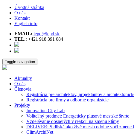
Úvodná stránka
O nás
Kontakt
English info
EMAIL:
iepd@iepd.sk
TEL.:
+421 918 391 084
Toggle navigation
Aktuality
O nás
Členovia
Registrácia pre architektov, projektantov a architektonick
Registrácia pre firmy a odborné organizácie
Projekty
Innovation City Lab
Voliteľný predmet: Energeticky plusové mestské štvrte
Vzdelávanie dospelých v reakcii na zmenu klímy
DELIVER: Sídliská ako živé miesta odolné voči zmene 
ClimArchiNet