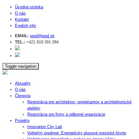
Úvodná stránka
O nás
Kontakt
English info
EMAIL:
iepd@iepd.sk
TEL.:
+421 918 391 084
Toggle navigation
Aktuality
O nás
Členovia
Registrácia pre architektov, projektantov a architektonické
ateliéry
Registrácia pre firmy a odborné organizácie
Projekty
Innovation City Lab
Voliteľný predmet: Energeticky plusové mestské štvrte