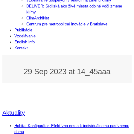
Vzdelávanie dospelých v reakcii na zmenu klímy
DELIVER: Sídliská ako živé miesta odolné voči zmene
klímy
ClimArchiNet
Centrum pre metropolitné inovácie v Bratislave
Publikácie
Vzdelávanie
English info
Kontakt
29 Sep 2023 at 14_45aaa
Aktuality
Habitat Konfigurátor: Efektívna cesta k individuálnemu pasívnemu
domu