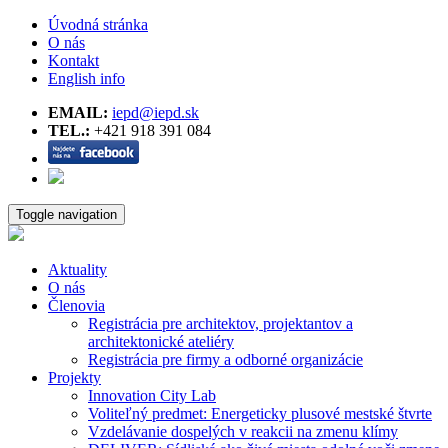
Úvodná stránka
O nás
Kontakt
English info
EMAIL:
iepd@iepd.sk
TEL.:
+421 918 391 084
Toggle navigation
Aktuality
O nás
Členovia
Registrácia pre architektov, projektantov a
architektonické ateliéry
Registrácia pre firmy a odborné organizácie
Projekty
Innovation City Lab
Voliteľný predmet: Energeticky plusové mestské štvrte
Vzdelávanie dospelých v reakcii na zmenu klímy