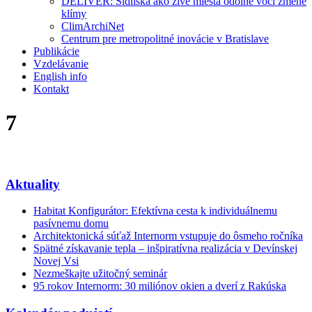
DELIVER: Sídliská ako živé miesta odolné voči zmene
klímy
ClimArchiNet
Centrum pre metropolitné inovácie v Bratislave
Publikácie
Vzdelávanie
English info
Kontakt
7
Aktuality
Habitat Konfigurátor: Efektívna cesta k individuálnemu
pasívnemu domu
Architektonická súťaž Internorm vstupuje do ôsmeho ročníka
Spätné získavanie tepla – inšpiratívna realizácia v Devínskej
Novej Vsi
Nezmeškajte užitočný seminár
95 rokov Internorm: 30 miliónov okien a dverí z Rakúska