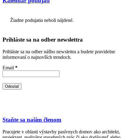
Kalendár podujatí
Žiadne podujatia neboli nájdené.
Prihláste sa na odber newslettra
Prihláste sa na odber nášho newslettra a budete pravidelne
informovaní o najnovších trendoch.
Email
*
Staňte sa naším členom
Pracujete v oblasti výstavby pasívnych domov ako architekt,
projektant, realizátor stavebných prác či ako dodávateľ alebo