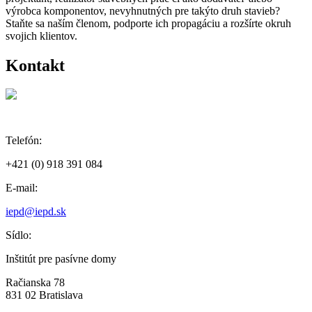
výrobca komponentov, nevyhnutných pre takýto druh stavieb?
Staňte sa naším členom, podporte ich propagáciu a rozšírte okruh
svojich klientov.
Kontakt
Telefón:
+421 (0) 918 391 084
E-mail:
iepd@iepd.sk
Sídlo:
Inštitút pre pasívne domy
Račianska 78
831 02 Bratislava