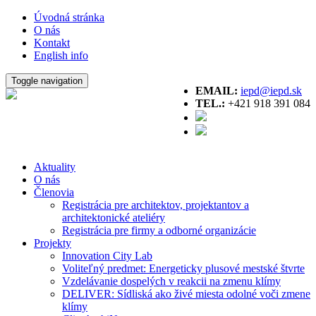
Úvodná stránka
O nás
Kontakt
English info
Toggle navigation
EMAIL:
iepd@iepd.sk
TEL.:
+421 918 391 084
Aktuality
O nás
Členovia
Registrácia pre architektov, projektantov a
architektonické ateliéry
Registrácia pre firmy a odborné organizácie
Projekty
Innovation City Lab
Voliteľný predmet: Energeticky plusové mestské štvrte
Vzdelávanie dospelých v reakcii na zmenu klímy
DELIVER: Sídliská ako živé miesta odolné voči zmene
klímy