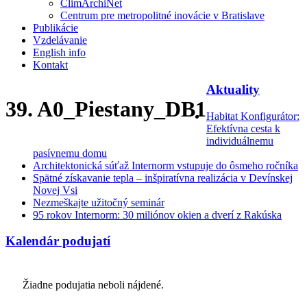
ClimArchiNet
Centrum pre metropolitné inovácie v Bratislave
Publikácie
Vzdelávanie
English info
Kontakt
Aktuality
39. A0_Piestany_DB1
Habitat Konfigurátor:
Efektívna cesta k
individuálnemu
pasívnemu domu
Architektonická súťaž Internorm vstupuje do ôsmeho ročníka
Spätné získavanie tepla – inšpiratívna realizácia v Devínskej
Novej Vsi
Nezmeškajte užitočný seminár
95 rokov Internorm: 30 miliónov okien a dverí z Rakúska
Kalendár podujatí
Žiadne podujatia neboli nájdené.