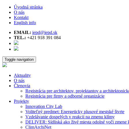
Úvodná stránka
O nás
Kontakt
English info
EMAIL:
iepd@iepd.sk
TEL.:
+421 918 391 084
Toggle navigation
Aktuality
O nás
Členovia
Registrácia pre architektov, projektantov a architektonick
Registrácia pre firmy a odborné organizácie
Projekty
Innovation City Lab
Voliteľný predmet: Energeticky plusové mestské štvrte
Vzdelávanie dospelých v reakcii na zmenu klímy
DELIVER: Sídliská ako živé miesta odolné voči zmene 
ClimArchiNet