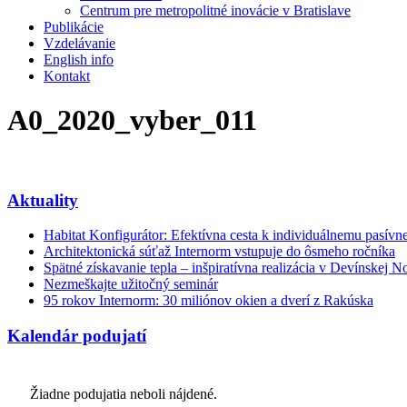
Centrum pre metropolitné inovácie v Bratislave
Publikácie
Vzdelávanie
English info
Kontakt
A0_2020_vyber_011
Aktuality
Habitat Konfigurátor: Efektívna cesta k individuálnemu pasí
Architektonická súťaž Internorm vstupuje do ôsmeho ročníka
Spätné získavanie tepla – inšpiratívna realizácia v Devínskej N
Nezmeškajte užitočný seminár
95 rokov Internorm: 30 miliónov okien a dverí z Rakúska
Kalendár podujatí
Žiadne podujatia neboli nájdené.