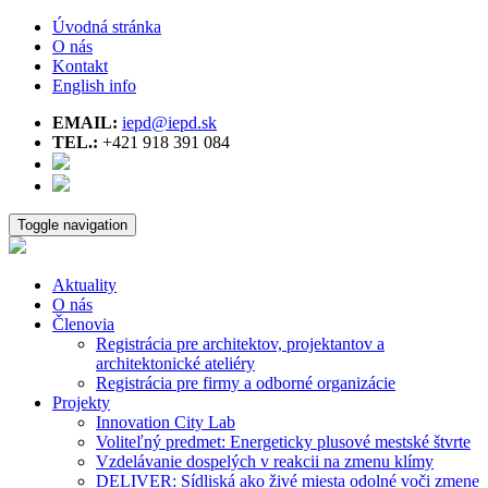
Úvodná stránka
O nás
Kontakt
English info
EMAIL:
iepd@iepd.sk
TEL.:
+421 918 391 084
Toggle navigation
Aktuality
O nás
Členovia
Registrácia pre architektov, projektantov a
architektonické ateliéry
Registrácia pre firmy a odborné organizácie
Projekty
Innovation City Lab
Voliteľný predmet: Energeticky plusové mestské štvrte
Vzdelávanie dospelých v reakcii na zmenu klímy
DELIVER: Sídliská ako živé miesta odolné voči zmene