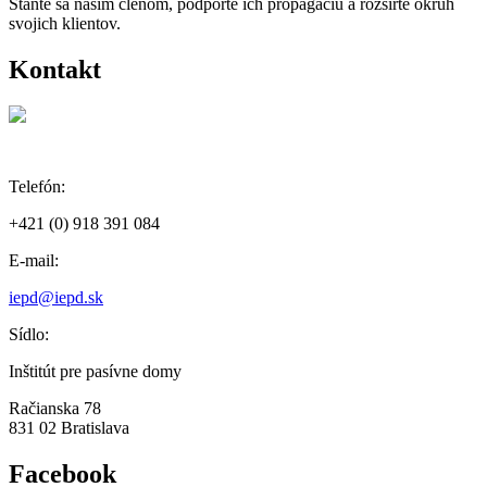
Staňte sa naším členom, podporte ich propagáciu a rozšírte okruh
svojich klientov.
Kontakt
Telefón:
+421 (0) 918 391 084
E-mail:
iepd@iepd.sk
Sídlo:
Inštitút pre pasívne domy
Račianska 78
831 02 Bratislava
Facebook