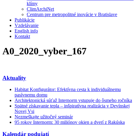
klímy
ClimArchiNet
Centrum pre metropolitné inovácie v Bratislave
Publikácie
Vzdelávanie
English info
Kontakt
A0_2020_vyber_167
Aktuality
Habitat Konfigurátor: Efektívna cesta k individuálnemu
pasívnemu domu
Architektonická súťaž Internorm vstupuje do ôsmeho ročníka
Spätné získavanie tepla – inšpiratívna realizácia v Devínskej
Novej Vsi
Nezmeškajte užitočný seminár
95 rokov Internorm: 30 miliónov okien a dverí z Rakúska
Kalendár podujatí