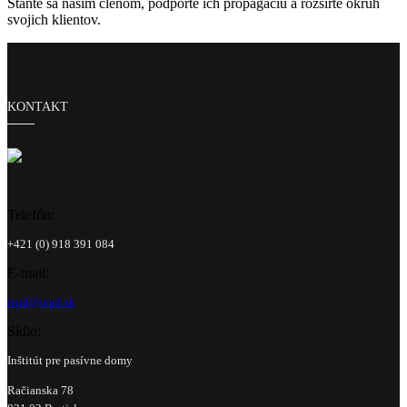
Staňte sa naším členom, podporte ich propagáciu a rozšírte okruh
svojich klientov.
KONTAKT
Telefón:
+421 (0) 918 391 084
E-mail:
iepd@iepd.sk
Sídlo:
Inštitút pre pasívne domy
Račianska 78