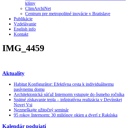
klímy
ClimArchiNet
Centrum pre metropolitné inovácie v Bratislave
Publikácie
Vzdelávanie
English info
Kontakt
IMG_4459
Aktuality
Habitat Konfigurátor: Efektívna cesta k individuálnemu
pasívnemu domu
Architektonická súťaž Internorm vstupuje do ôsmeho ročníka
Spätné získavanie tepla – inšpiratívna realizácia v Devínskej
Novej Vsi
Nezmeškajte užitočný seminár
95 rokov Internorm: 30 miliónov okien a dverí z Rakúska
Kalendár podujatí