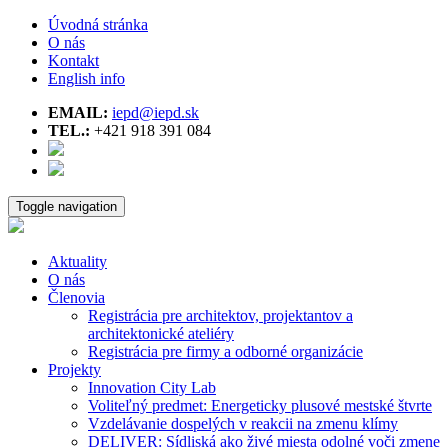
Úvodná stránka
O nás
Kontakt
English info
EMAIL:
iepd@iepd.sk
TEL.:
+421 918 391 084
Toggle navigation
Aktuality
O nás
Členovia
Registrácia pre architektov, projektantov a
architektonické ateliéry
Registrácia pre firmy a odborné organizácie
Projekty
Innovation City Lab
Voliteľný predmet: Energeticky plusové mestské štvrte
Vzdelávanie dospelých v reakcii na zmenu klímy
DELIVER: Sídliská ako živé miesta odolné voči zmene