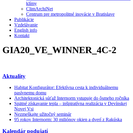
klímy
ClimArchiNet
Centrum pre metropolitné inovácie v Bratislave
Publikácie
Vzdelávanie
English info
Kontakt
GIA20_VE_WINNER_4C-2
Aktuality
Habitat Konfigurátor: Efektívna cesta k individuálnemu
pasívnemu domu
Architektonická súťaž Internorm vstupuje do ôsmeho ročníka
Spätné získavanie tepla – inšpiratívna realizácia v Devínskej
Novej Vsi
Nezmeškajte užitočný seminár
95 rokov Internorm: 30 miliónov okien a dverí z Rakúska
Kalendár podujatí