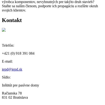
výrobca komponentov, nevyhnutných pre takýto druh stavieb?
Staňte sa naším členom, podporte ich propagáciu a rozšírte okruh
svojich klientov.
Kontakt
Telefón:
+421 (0) 918 391 084
E-mail:
iepd@iepd.sk
Sídlo:
Inštitút pre pasívne domy
Račianska 78
831 02 Bratislava