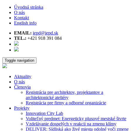
Úvodná stránka
O nás
Kontakt
English info
EMAIL:
iepd@iepd.sk
TEL.:
+421 918 391 084
Toggle navigation
Aktuality
O nás
Členovia
Registrácia pre architektov, projektantov a
architektonické ateliéry
Registrácia pre firmy a odborné organizácie
Projekty
Innovation City Lab
Voliteľný predmet: Energeticky plusové mestské štvrte
Vzdelávanie dospelých v reakcii na zmenu klímy
DELIVER: Sídliská ako živé miesta odolné voči zmene