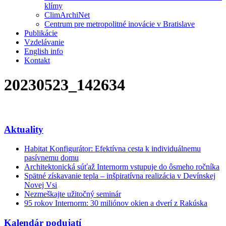
klímy
ClimArchiNet
Centrum pre metropolitné inovácie v Bratislave
Publikácie
Vzdelávanie
English info
Kontakt
20230523_142634
Aktuality
Habitat Konfigurátor: Efektívna cesta k individuálnemu
pasívnemu domu
Architektonická súťaž Internorm vstupuje do ôsmeho ročníka
Spätné získavanie tepla – inšpiratívna realizácia v Devínskej
Novej Vsi
Nezmeškajte užitočný seminár
95 rokov Internorm: 30 miliónov okien a dverí z Rakúska
Kalendár podujatí