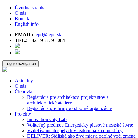
Úvodná stránka
O nás
Kontakt
English info
EMAIL:
iepd@iepd.sk
TEL.:
+421 918 391 084
Toggle navigation
Aktuality
O nás
Členovia
Registrácia pre architektov, projektantov a
architektonické ateliéry
Registrácia pre firmy a odborné organizácie
Projekty
Innovation City Lab
Voliteľný predmet: Energeticky plusové mestské štvrte
Vzdelávanie dospelých v reakcii na zmenu klímy
DELIVER: Sídliská ako živé miesta odolné voči zmene