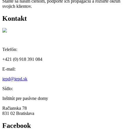
Staňte sa naším členom, podporte ich propagáciu a rozšírte okruh
svojich klientov.
Kontakt
Telefón:
+421 (0) 918 391 084
E-mail:
iepd@iepd.sk
Sídlo:
Inštitút pre pasívne domy
Račianska 78
831 02 Bratislava
Facebook