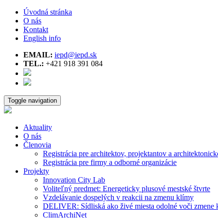
Úvodná stránka
O nás
Kontakt
English info
EMAIL:
iepd@iepd.sk
TEL.:
+421 918 391 084
Toggle navigation
Aktuality
O nás
Členovia
Registrácia pre architektov, projektantov a architektonick
Registrácia pre firmy a odborné organizácie
Projekty
Innovation City Lab
Voliteľný predmet: Energeticky plusové mestské štvrte
Vzdelávanie dospelých v reakcii na zmenu klímy
DELIVER: Sídliská ako živé miesta odolné voči zmene 
ClimArchiNet