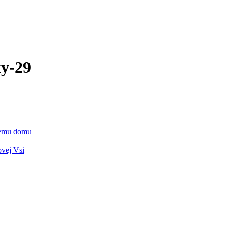
y-29
vnemu domu
ovej Vsi