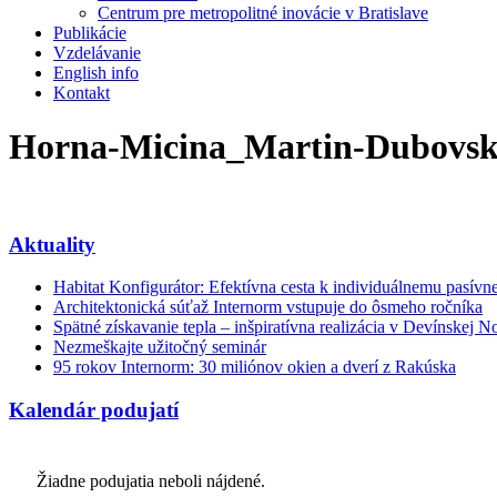
Centrum pre metropolitné inovácie v Bratislave
Publikácie
Vzdelávanie
English info
Kontakt
Horna-Micina_Martin-Dubovsk
Aktuality
Habitat Konfigurátor: Efektívna cesta k individuálnemu pasí
Architektonická súťaž Internorm vstupuje do ôsmeho ročníka
Spätné získavanie tepla – inšpiratívna realizácia v Devínskej N
Nezmeškajte užitočný seminár
95 rokov Internorm: 30 miliónov okien a dverí z Rakúska
Kalendár podujatí
Žiadne podujatia neboli nájdené.