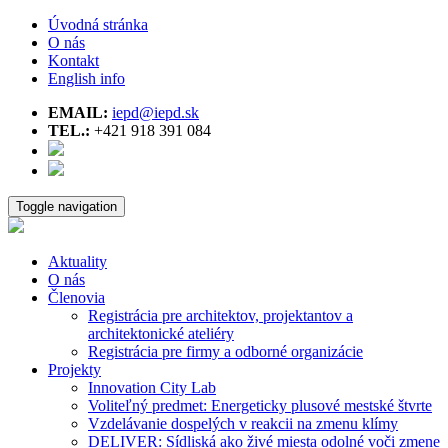
Úvodná stránka
O nás
Kontakt
English info
EMAIL:
iepd@iepd.sk
TEL.:
+421 918 391 084
Toggle navigation
Aktuality
O nás
Členovia
Registrácia pre architektov, projektantov a
architektonické ateliéry
Registrácia pre firmy a odborné organizácie
Projekty
Innovation City Lab
Voliteľný predmet: Energeticky plusové mestské štvrte
Vzdelávanie dospelých v reakcii na zmenu klímy
DELIVER: Sídliská ako živé miesta odolné voči zmene