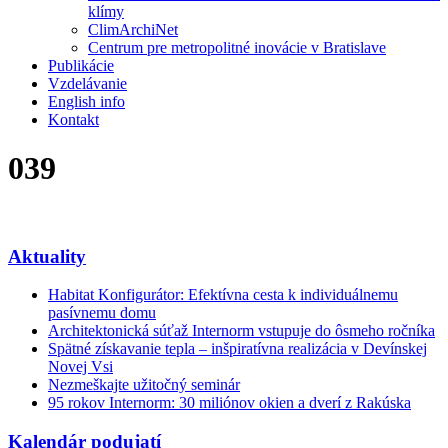
klímy
ClimArchiNet
Centrum pre metropolitné inovácie v Bratislave
Publikácie
Vzdelávanie
English info
Kontakt
039
Aktuality
Habitat Konfigurátor: Efektívna cesta k individuálnemu
pasívnemu domu
Architektonická súťaž Internorm vstupuje do ôsmeho ročníka
Spätné získavanie tepla – inšpiratívna realizácia v Devínskej
Novej Vsi
Nezmeškajte užitočný seminár
95 rokov Internorm: 30 miliónov okien a dverí z Rakúska
Kalendár podujatí