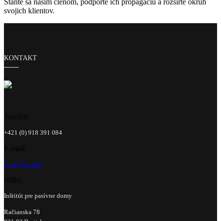
Staňte sa naším členom, podporte ich propagáciu a rozšírte okruh
svojich klientov.
KONTAKT
Telefón:
+421 (0) 918 391 084
E-mail:
iepd@iepd.sk
Sídlo:
Inštitút pre pasívne domy
Račianska 78