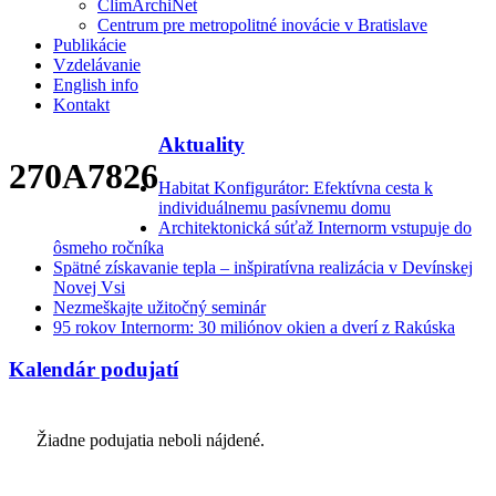
ClimArchiNet
Centrum pre metropolitné inovácie v Bratislave
Publikácie
Vzdelávanie
English info
Kontakt
Aktuality
270A7826
Habitat Konfigurátor: Efektívna cesta k
individuálnemu pasívnemu domu
Architektonická súťaž Internorm vstupuje do
ôsmeho ročníka
Spätné získavanie tepla – inšpiratívna realizácia v Devínskej
Novej Vsi
Nezmeškajte užitočný seminár
95 rokov Internorm: 30 miliónov okien a dverí z Rakúska
Kalendár podujatí
Žiadne podujatia neboli nájdené.