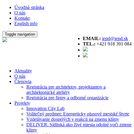
Úvodná stránka
O nás
Kontakt
English info
Toggle navigation
EMAIL:
iepd@iepd.sk
TEL.:
+421 918 391 084
Aktuality
O nás
Členovia
Registrácia pre architektov, projektantov a
architektonické ateliéry
Registrácia pre firmy a odborné organizácie
Projekty
Innovation City Lab
Voliteľný predmet: Energeticky plusové mestské štvrte
Vzdelávanie dospelých v reakcii na zmenu klímy
DELIVER: Sídliská ako živé miesta odolné voči zmene
klímy