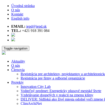
Úvodná stránka
O nás
Kontakt
English info
EMAIL:
iepd@iepd.sk
TEL.:
+421 918 391 084
Toggle navigation
Aktuality
O nás
Členovia
Registrácia pre architektov, projektantov a architektonick
Registrácia pre firmy a odborné organizácie
Projekty
Innovation City Lab
Voliteľný predmet: Energeticky plusové mestské štvrte
Vzdelávanie dospelých v reakcii na zmenu klímy
DELIVER: Sídliská ako živé miesta odolné voči zmene 
ClimArchiNet