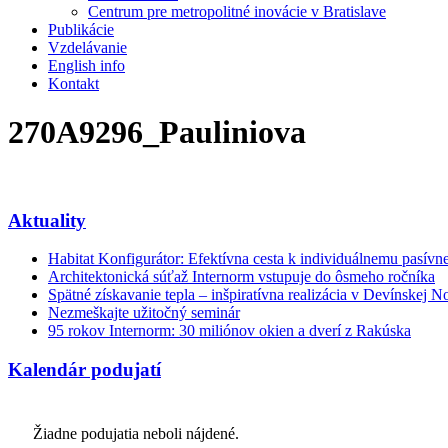
Centrum pre metropolitné inovácie v Bratislave
Publikácie
Vzdelávanie
English info
Kontakt
270A9296_Pauliniova
Aktuality
Habitat Konfigurátor: Efektívna cesta k individuálnemu pasí
Architektonická súťaž Internorm vstupuje do ôsmeho ročníka
Spätné získavanie tepla – inšpiratívna realizácia v Devínskej N
Nezmeškajte užitočný seminár
95 rokov Internorm: 30 miliónov okien a dverí z Rakúska
Kalendár podujatí
Žiadne podujatia neboli nájdené.