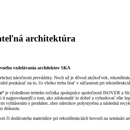
teľná architektúra
avného vzdelávania architektov SKA
getickej náročnosti prevádzky. Nech už je dôvod akýkoľvek, rekonštru
dol poukázať na to, čo všetko treba brať v súčasnosti pri rekonštrukci
a“
je výsledkom tretieho ročníka spolupráce spoločnosti ISOVER a Slo
 tí najpovolanejší o tom, ako zdokonaliť to dobré a vybudovať ešte lep
m vyhlásením o produkte, zber odrezkov polystyrénu a následná recykl
o diskusiu.
ri či dodávatelia materiálov pri rekonštrukciách hovoril na seminári arc