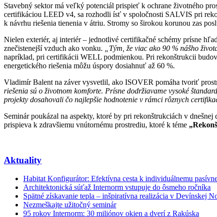
Stavebný sektor má veľký potenciál prispieť k ochrane životného pro
certifikáciou LEED v4, sa rozhodli ísť v spoločnosti SALVIS pri rekonšt
k návrhu riešenia tienenia v átriu. Stromy so širokou korunou zas posl
Nielen exteriér, aj interiér – jednotlivé certifikačné schémy prísne
znečistenejší vzduch ako vonku.
„Tým, že viac ako 90 % nášho života
napríklad, pri certifikácii WELL podmienkou. Pri rekonštrukcii budo
energetického riešenia môžu úspory dosiahnuť až 60 %.
Vladimír Balent na záver vysvetlil, ako ISOVER pomáha tvoriť prost
riešenia sú o životnom komforte. Prísne dodržiavame vysoké štandard
projekty dosahovali čo najlepšie hodnotenie v rámci rôznych certifi
Seminár poukázal na aspekty, ktoré by pri rekonštrukciách v dnešnej d
prispieva k zdravšiemu vnútornému prostrediu, ktoré k téme
„Rekonš
Aktuality
Habitat Konfigurátor: Efektívna cesta k individuálnemu pasí
Architektonická súťaž Internorm vstupuje do ôsmeho ročníka
Spätné získavanie tepla – inšpiratívna realizácia v Devínskej N
Nezmeškajte užitočný seminár
95 rokov Internorm: 30 miliónov okien a dverí z Rakúska