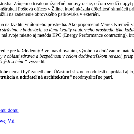
stredia. Záujem o trvalo udržateľné budovy rastie, o čom svedčí dopyt
rukcii Poštová offices v Žiline, ktorá ukázala dôležitosť simulácií pri 
úžili na zatienenie obrovského parkoviska v exteriéri.
 hľadia na kvalitu vnútorného prostredia. Ako pripomenul Marek Kremeň 
 strávime v budovách, sa téma kvality vnútorného prostredia týka každ
v má svoje miesto aj metóda EPC (Energy Performance contracting), kto
redie pre každodenný život navrhovaním, výrobou a dodávaním materiál
y v oblasti zdravia a bezpečnosti v celom dodávateľskom reťazci, pris
kačných schém,“
vysvetlil.
obe nemali byť zanedbané. Účastníci si z neho odniesli napríklad aj to
trukcia a udržateľná architektúra“
neodmysliteľne patrí.
vnemu domu
ovej Vsi