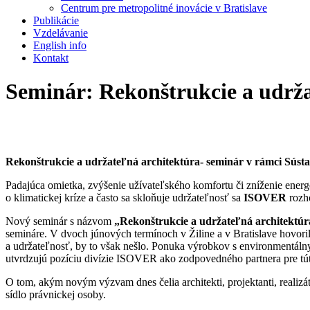
Centrum pre metropolitné inovácie v Bratislave
Publikácie
Vzdelávanie
English info
Kontakt
Seminár: Rekonštrukcie a udrža
Rekonštrukcie a udržateľná architektúra- seminár v rámci Súst
Padajúca omietka, zvýšenie užívateľského komfortu či zníženie ener
o klimatickej kríze a často sa skloňuje udržateľnosť sa
ISOVER
rozho
Nový seminár s názvom
„Rekonštrukcie a udržateľná architektúr
semináre. V dvoch júnových termínoch v Žiline a v Bratislave hovorili
a udržateľnosť, by to však nešlo. Ponuka výrobkov s environmentálny
utvrdzujú pozíciu divízie ISOVER ako zodpovedného partnera pre tút
O tom, akým novým výzvam dnes čelia architekti, projektanti, realizáto
sídlo právnickej osoby.