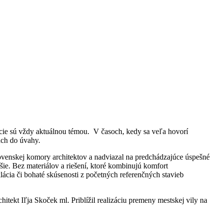
kcie sú vždy aktuálnou témou. V časoch, kedy sa veľa hovorí
ách do úvahy.
venskej komory architektov a nadviazal na predchádzajúce úspešné
šie. Bez materiálov a riešení, ktoré kombinujú komfort
ácia či bohaté skúsenosti z početných referenčných stavieb
hitekt Iľja Skoček ml. Priblížil realizáciu premeny mestskej vily na