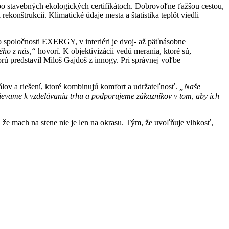
 po stavebných ekologických certifikátoch. Dobrovoľne ťažšou cestou,
rekonštrukcii. Klimatické údaje mesta a štatistika teplôt viedli
zo spoločnosti EXERGY, v interiéri je dvoj- až päťnásobne
ého z nás,“
hovorí. K objektivizácii vedú merania, ktoré sú,
rú predstavil Miloš Gajdoš z innogy. Pri správnej voľbe
ov a riešení, ktoré kombinujú komfort a udržateľnosť.
„Naše
pievame k vzdelávaniu trhu a podporujeme zákazníkov v tom, aby ich
, že mach na stene nie je len na okrasu. Tým, že uvoľňuje vlhkosť,