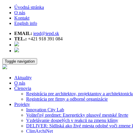
Úvodná stránka
O nás
Kontakt
English info
EMAIL:
iepd@iepd.sk
TEL.:
+421 918 391 084
Toggle navigation
Aktuality
O nás
Členovia
Registrácia pre architektov, projektantov a architektonick
Registrácia pre firmy a odborné organizácie
Projekty
Innovation City Lab
Voliteľný predmet: Energeticky plusové mestské štvrte
Vzdelávanie dospelých v reakcii na zmenu klímy
DELIVER: Sídliská ako živé miesta odolné voči zmene 
ClimArchiNet