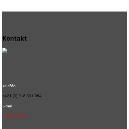
Kontakt
Telefón:
+421 (0) 918 391 084
E-mail:
iepd@iepd.sk