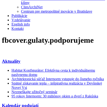
klímy
ClimArchiNet
Centrum pre metropolitné inovácie v Bratislave
Publikácie
Vzdelávanie
English info
Kontakt
fbcover.gulaty.podporujeme
Aktuality
Habitat Konfigurátor: Efektívna cesta k individuálnemu
pasívnemu domu
Architektonická súťaž Internorm vstupuje do ôsmeho ročníka
Spätné získavanie tepla – inšpiratívna realizácia v Devínskej
Novej Vsi
Nezmeškajte užitočný seminár
95 rokov Internorm: 30 miliónov okien a dverí z Rakúska
Kalendár podujatí