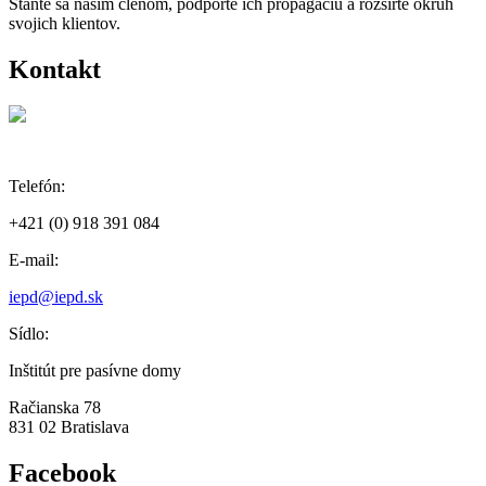
Staňte sa naším členom, podporte ich propagáciu a rozšírte okruh
svojich klientov.
Kontakt
Telefón:
+421 (0) 918 391 084
E-mail:
iepd@iepd.sk
Sídlo:
Inštitút pre pasívne domy
Račianska 78
831 02 Bratislava
Facebook