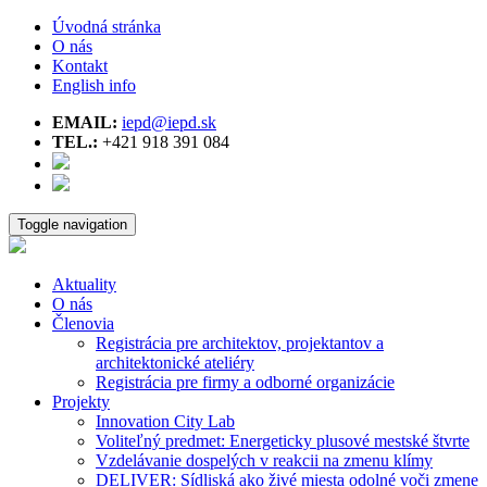
Úvodná stránka
O nás
Kontakt
English info
EMAIL:
iepd@iepd.sk
TEL.:
+421 918 391 084
Toggle navigation
Aktuality
O nás
Členovia
Registrácia pre architektov, projektantov a
architektonické ateliéry
Registrácia pre firmy a odborné organizácie
Projekty
Innovation City Lab
Voliteľný predmet: Energeticky plusové mestské štvrte
Vzdelávanie dospelých v reakcii na zmenu klímy
DELIVER: Sídliská ako živé miesta odolné voči zmene