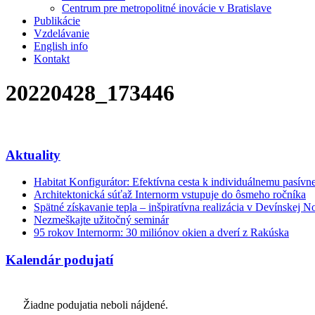
Centrum pre metropolitné inovácie v Bratislave
Publikácie
Vzdelávanie
English info
Kontakt
20220428_173446
Aktuality
Habitat Konfigurátor: Efektívna cesta k individuálnemu pasí
Architektonická súťaž Internorm vstupuje do ôsmeho ročníka
Spätné získavanie tepla – inšpiratívna realizácia v Devínskej N
Nezmeškajte užitočný seminár
95 rokov Internorm: 30 miliónov okien a dverí z Rakúska
Kalendár podujatí
Žiadne podujatia neboli nájdené.