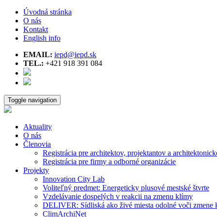
Úvodná stránka
O nás
Kontakt
English info
EMAIL:
iepd@iepd.sk
TEL.:
+421 918 391 084
Toggle navigation
Aktuality
O nás
Členovia
Registrácia pre architektov, projektantov a architektonick
Registrácia pre firmy a odborné organizácie
Projekty
Innovation City Lab
Voliteľný predmet: Energeticky plusové mestské štvrte
Vzdelávanie dospelých v reakcii na zmenu klímy
DELIVER: Sídliská ako živé miesta odolné voči zmene 
ClimArchiNet