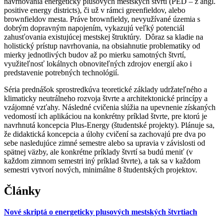
navrhovania energeticky plusových mestských štvrtí (PED – z angl.
positive energy districts), či už v rámci greenfieldov, alebo
brownfieldov mesta. Práve brownfieldy, nevyužívané územia s
dobrým dopravným napojením, vykazujú veľký potenciál
zahusťovania existujúcej mestskej štruktúry. Dôraz sa kladie na
holistický prístup navrhovania, na obsiahnutie problematiky od
mierky jednotlivých budov až po mierku samotných štvrtí,
využiteľnosť lokálnych obnoviteľných zdrojov energií ako i
predstavenie potrebných technológií.
Séria prednášok sprostredkúva teoretické základy udržateľného a
klimaticky neutrálneho rozvoja štvrte a architektonické princípy a
vzájomné vzťahy. Následné cvičenia slúžia na upevnenie získaných
vedomostí ich aplikáciou na konkrétny príklad štvrte, pre ktorú je
navrhnutá koncepcia Plus-Energy (študentské projekty). Plánuje sa,
že didaktická koncepcia a úlohy cvičení sa zachovajú pre dva po
sebe nasledujúce zimné semestre alebo sa upravia v závislosti od
spätnej väzby, ale konkrétne príklady štvrtí sa budú meniť (v
každom zimnom semestri iný príklad štvrte), a tak sa v každom
semestri vytvorí nových, minimálne 8 študentských projektov.
Články
Nové skriptá o energeticky plusových mestských štvrtiach