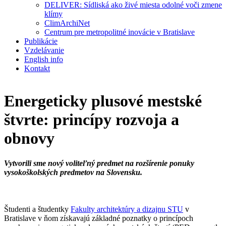
DELIVER: Sídliská ako živé miesta odolné voči zmene
klímy
ClimArchiNet
Centrum pre metropolitné inovácie v Bratislave
Publikácie
Vzdelávanie
English info
Kontakt
Energeticky plusové mestské
štvrte: princípy rozvoja a
obnovy
Vytvorili sme nový voliteľný predmet na rozšírenie ponuky
vysokoškolských predmetov na Slovensku.
Študenti a študentky
Fakulty architektúry a dizajnu STU
v
Bratislave v ňom získavajú základné poznatky o princípoch