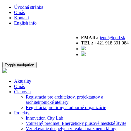
Úvodná stránka
O nás
Kontakt
English info
EMAIL:
iepd@iepd.sk
TEL.:
+421 918 391 084
Toggle navigation
Aktuality
O nás
Členovia
Registrácia pre architektov, projektantov a
architektonické ateliéry
Registrácia pre firmy a odborné organizácie
Projekty
Innovation City Lab
Voliteľný predmet: Energeticky plusové mestské štvrte
Vzdelávanie dospelých v reakcii na zmenu klímy