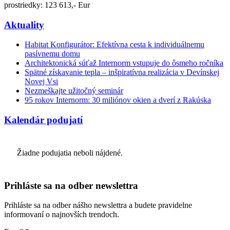
prostriedky: 123 613,- Eur
Aktuality
Habitat Konfigurátor: Efektívna cesta k individuálnemu
pasívnemu domu
Architektonická súťaž Internorm vstupuje do ôsmeho ročníka
Spätné získavanie tepla – inšpiratívna realizácia v Devínskej
Novej Vsi
Nezmeškajte užitočný seminár
95 rokov Internorm: 30 miliónov okien a dverí z Rakúska
Kalendár podujatí
Žiadne podujatia neboli nájdené.
Prihláste sa na odber newslettra
Prihláste sa na odber nášho newslettra a budete pravidelne
informovaní o najnovších trendoch.