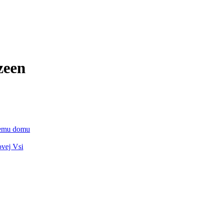
zeen
vnemu domu
ovej Vsi