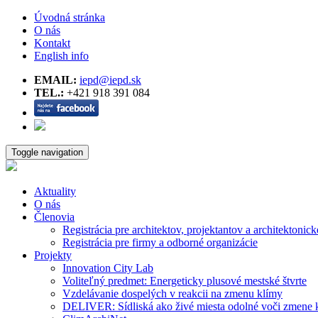
Úvodná stránka
O nás
Kontakt
English info
EMAIL:
iepd@iepd.sk
TEL.:
+421 918 391 084
Toggle navigation
Aktuality
O nás
Členovia
Registrácia pre architektov, projektantov a architektonick
Registrácia pre firmy a odborné organizácie
Projekty
Innovation City Lab
Voliteľný predmet: Energeticky plusové mestské štvrte
Vzdelávanie dospelých v reakcii na zmenu klímy
DELIVER: Sídliská ako živé miesta odolné voči zmene 