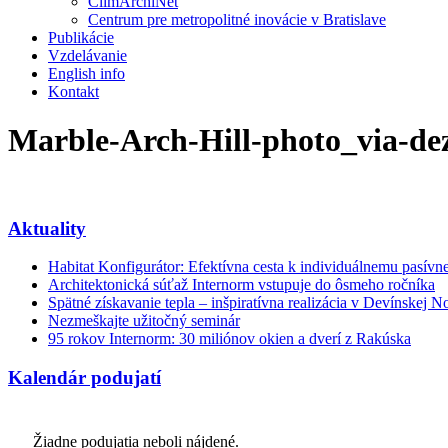
ClimArchiNet
Centrum pre metropolitné inovácie v Bratislave
Publikácie
Vzdelávanie
English info
Kontakt
Marble-Arch-Hill-photo_via-de
Aktuality
Habitat Konfigurátor: Efektívna cesta k individuálnemu pasí
Architektonická súťaž Internorm vstupuje do ôsmeho ročníka
Spätné získavanie tepla – inšpiratívna realizácia v Devínskej N
Nezmeškajte užitočný seminár
95 rokov Internorm: 30 miliónov okien a dverí z Rakúska
Kalendár podujatí
Žiadne podujatia neboli nájdené.