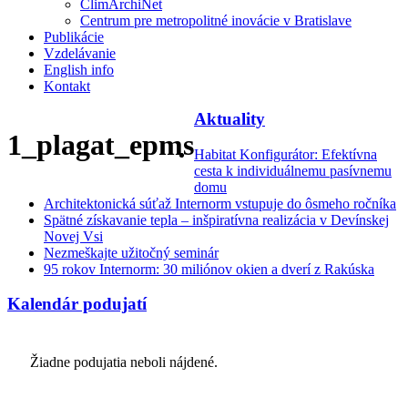
ClimArchiNet
Centrum pre metropolitné inovácie v Bratislave
Publikácie
Vzdelávanie
English info
Kontakt
Aktuality
1_plagat_epms
Habitat Konfigurátor: Efektívna
cesta k individuálnemu pasívnemu
domu
Architektonická súťaž Internorm vstupuje do ôsmeho ročníka
Spätné získavanie tepla – inšpiratívna realizácia v Devínskej
Novej Vsi
Nezmeškajte užitočný seminár
95 rokov Internorm: 30 miliónov okien a dverí z Rakúska
Kalendár podujatí
Žiadne podujatia neboli nájdené.