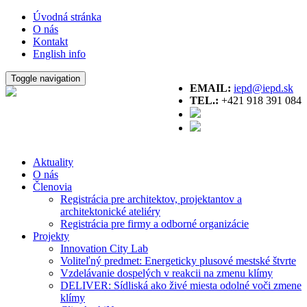
Úvodná stránka
O nás
Kontakt
English info
Toggle navigation
EMAIL:
iepd@iepd.sk
TEL.:
+421 918 391 084
Aktuality
O nás
Členovia
Registrácia pre architektov, projektantov a
architektonické ateliéry
Registrácia pre firmy a odborné organizácie
Projekty
Innovation City Lab
Voliteľný predmet: Energeticky plusové mestské štvrte
Vzdelávanie dospelých v reakcii na zmenu klímy
DELIVER: Sídliská ako živé miesta odolné voči zmene
klímy