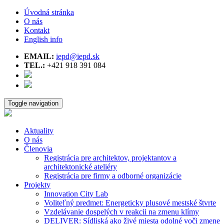
Úvodná stránka
O nás
Kontakt
English info
EMAIL:
iepd@iepd.sk
TEL.:
+421 918 391 084
Toggle navigation
Aktuality
O nás
Členovia
Registrácia pre architektov, projektantov a
architektonické ateliéry
Registrácia pre firmy a odborné organizácie
Projekty
Innovation City Lab
Voliteľný predmet: Energeticky plusové mestské štvrte
Vzdelávanie dospelých v reakcii na zmenu klímy
DELIVER: Sídliská ako živé miesta odolné voči zmene