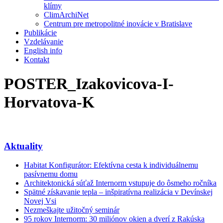
klímy
ClimArchiNet
Centrum pre metropolitné inovácie v Bratislave
Publikácie
Vzdelávanie
English info
Kontakt
POSTER_Izakovicova-I-
Horvatova-K
Aktuality
Habitat Konfigurátor: Efektívna cesta k individuálnemu
pasívnemu domu
Architektonická súťaž Internorm vstupuje do ôsmeho ročníka
Spätné získavanie tepla – inšpiratívna realizácia v Devínskej
Novej Vsi
Nezmeškajte užitočný seminár
95 rokov Internorm: 30 miliónov okien a dverí z Rakúska