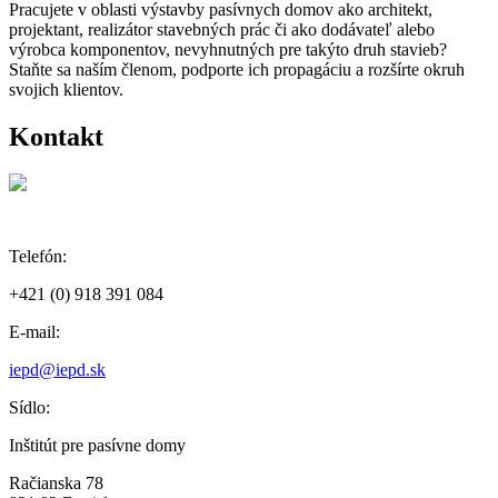
Pracujete v oblasti výstavby pasívnych domov ako architekt,
projektant, realizátor stavebných prác či ako dodávateľ alebo
výrobca komponentov, nevyhnutných pre takýto druh stavieb?
Staňte sa naším členom, podporte ich propagáciu a rozšírte okruh
svojich klientov.
Kontakt
Telefón:
+421 (0) 918 391 084
E-mail:
iepd@iepd.sk
Sídlo:
Inštitút pre pasívne domy
Račianska 78