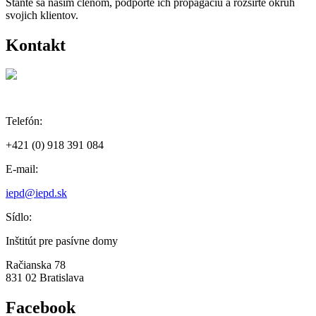
Staňte sa naším členom, podporte ich propagáciu a rozšírte okruh
svojich klientov.
Kontakt
Telefón:
+421 (0) 918 391 084
E-mail:
iepd@iepd.sk
Sídlo:
Inštitút pre pasívne domy
Račianska 78
831 02 Bratislava
Facebook