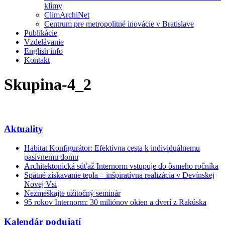
klímy
ClimArchiNet
Centrum pre metropolitné inovácie v Bratislave
Publikácie
Vzdelávanie
English info
Kontakt
Skupina-4_2
Aktuality
Habitat Konfigurátor: Efektívna cesta k individuálnemu
pasívnemu domu
Architektonická súťaž Internorm vstupuje do ôsmeho ročníka
Spätné získavanie tepla – inšpiratívna realizácia v Devínskej
Novej Vsi
Nezmeškajte užitočný seminár
95 rokov Internorm: 30 miliónov okien a dverí z Rakúska
Kalendár podujatí