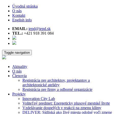
Úvodná stránka
O nás
Kontakt
English info
EMAIL:
iepd@iepd.sk
TEL.:
+421 918 391 084
Toggle navigation
Aktuality
O nás
Členovia
Registrácia pre architektov, projektantov a
architektonické ateliéry
Registrácia pre firmy a odborné organizácie
Projekty
Innovation City Lab
Voliteľný predmet: Energeticky plusové mestské štvrte
Vzdelávanie dospelých v reakcii na zmenu klímy
DELIVER: Sídliská ako živé miesta odolné voči zmene