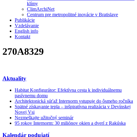
klímy
ClimArchiNet
Centrum pre metropolitné inovácie v Bratislave
Publikácie
Vzdelávanie
English info
Kontakt
270A8329
Aktuality
Habitat Konfigurátor: Efektívna cesta k individuálnemu
pasívnemu domu
Architektonická súťaž Internorm vstupuje do ôsmeho ročníka
Spätné získavanie tepla – inšpiratívna realizácia v Devínskej
Novej Vsi
Nezmeškajte užitočný seminár
95 rokov Internorm: 30 miliónov okien a dverí z Rakúska
Kalendár podujatí