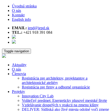
Úvodná stránka
O nás
Kontakt
English info
EMAIL:
iepd@iepd.sk
TEL.:
+421 918 391 084
Toggle navigation
Aktuality
O nás
Členovia
Registrácia pre architektov, projektantov a
architektonické ateliéry
Registrácia pre firmy a odborné organizácie
Projekty
Innovation City Lab
Voliteľný predmet: Energeticky plusové mestské štvrte
Vzdelávanie dospelých v reakcii na zmenu klímy
DELIVER: Sídliská ako živé miesta odolné voči zmene