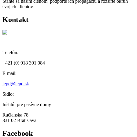
Staňte sa naším členom, podporte ich propagáciu a rozšírte okruh
svojich klientov.
Kontakt
Telefón:
+421 (0) 918 391 084
E-mail:
iepd@iepd.sk
Sídlo:
Inštitút pre pasívne domy
Račianska 78
831 02 Bratislava
Facebook