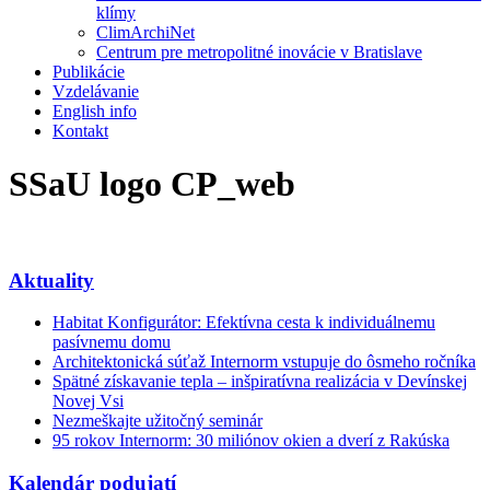
klímy
ClimArchiNet
Centrum pre metropolitné inovácie v Bratislave
Publikácie
Vzdelávanie
English info
Kontakt
SSaU logo CP_web
Aktuality
Habitat Konfigurátor: Efektívna cesta k individuálnemu
pasívnemu domu
Architektonická súťaž Internorm vstupuje do ôsmeho ročníka
Spätné získavanie tepla – inšpiratívna realizácia v Devínskej
Novej Vsi
Nezmeškajte užitočný seminár
95 rokov Internorm: 30 miliónov okien a dverí z Rakúska
Kalendár podujatí