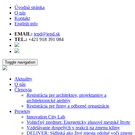
Úvodná stránka
O nás
Kontakt
English info
EMAIL:
iepd@iepd.sk
TEL.:
+421 918 391 084
Toggle navigation
Aktuality
O nás
Členovia
Registrácia pre architektov, projektantov a
architektonické ateliéry
Registrácia pre firmy a odborné organizácie
Projekty
Innovation City Lab
Voliteľný predmet: Energeticky plusové mestské štvrte
Vzdelávanie dospelých v reakcii na zmenu klímy
DELIVER: Sídliská ako živé miesta odolné voči zmene