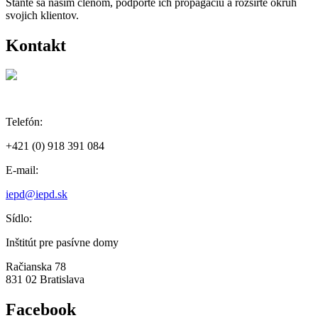
Staňte sa naším členom, podporte ich propagáciu a rozšírte okruh
svojich klientov.
Kontakt
Telefón:
+421 (0) 918 391 084
E-mail:
iepd@iepd.sk
Sídlo:
Inštitút pre pasívne domy
Račianska 78
831 02 Bratislava
Facebook