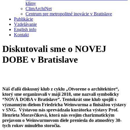
klímy
ClimArchiNet
Centrum pre metropolitné inovácie v Bratislave
Publikácie
Vzdelávanie
English info
Kontakt
Diskutovali sme o NOVEJ
DOBE v Bratislave
Náš ďalší diskusný klub z cyklu „Otvorene o architektúre“,
ktorý sme organizovali v máji 2018, sme nazvali symbolicky
“NOVÁ DOBA v Bratislave”. Tentokrát sme klub spojili s
významným dielom Friedricha Weinwurma a finisážou výstavy
v SNG. Výstavou nás sprevádzala kurátorka výstavy Prof.
Henrieta Moravčíková, ktorá nás svojím charizmatickým
prejavom o Weinwurmovom diele preniesla do atmosféry 30-
tych rokov minulého storočia.