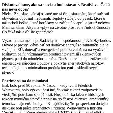
Diskutovali sme, ako sa stavia a bude stavať v Bratislave. Čaká
nás nová doba?
Nielen Bratislava, ale aj ostatné mestá čelia situáciám, ktoré súčasní
obyvatelia doposiaľ nepoznali. Teploty stúpajú do výšok, ktoré u
nás neboli bežné, letné horúčavy sa začínajú v apríli a jar už nebýva.
Mení sa klíma. Aký má vplyv na životné prostredie ľudská činnosť?
Čo čaká nás a ďalšie generácie?
Významne sa menia požiadavky na hospodárnosť prevádzky budov.
Dôvod je prostý. Závislosť od dodávok energií zo zahraničia nie je
v záujme EÚ, doterajšia energetická politika založená na využívaní
fosílnych palív, významných producentov emisíí skleníkových
plynov, patrí do minulého storočia. Dnešnou realitou je znižovanie
energetickej náročnosti budov a pokrytie energetických nárokov
technológiami s minimálnou produkciou emisií skleníkových
plynov.
Pozrime sa na do minulosti
Inak bolo pred 80 rokmi. V časoch, kedy tvoril Friedrich
Weinwurm, bolo výzvou čosi iné, čo však taktiež zodpovedalo
vtedajším potrebám spoločnosti. Hospodárska kríza v tridsiatych
rokoch minulého storočia priniesla do československej architektúry
tému tzv. najmenšieho bytu. K najdôležitejším príspevkom do tejto
diskusie boli práce architektov Fridricha Weinwurma a Imricha
Vécseia – pavlačové obytné bloky UNITAS na Šancovej ulici a