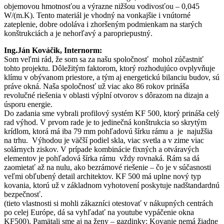
objemovou hmotnosťou a výrazne nižšou vodivosťou – 0,045
W/(m.K). Tento materiál je vhodný na vonkajšie i vnútorné
zateplenie, dobre odoláva i zhoršeným podmienkam na starých
konštrukciách a je nehorľavý a paropriepustný.
Ing.Ján Kováčik, Internorm:
Som veľmi rád, že som sa za našu spoločnosť mohol zúčastniť
tohto projektu. Dôležitým faktorom, ktorý rozhodujúco ovplyvňuje
klímu v obývanom priestore, a tým aj energetickú bilanciu budov, sú
práve okná. Naša spoločnosť už viac ako 86 rokov prináša
revolučné riešenia v oblasti výplní otvorov s dôrazom na dizajn a
úsporu energie.
Do zadania sme vybrali profilový systém KF 500, ktorý prináša celý
rad výhod. V prvom rade je to jedinečná konštrukcia so skrytým
krídlom, ktorá má iba 79 mm pohľadovú šírku rámu a je najužšia
na trhu. Výhodou je väčší podiel skla, viac svetla a v zime viac
solárnych ziskov. V prípade kombinácie fixných a otváravých
elementov je pohľadová šírka rámu vždy rovnaká. Rám sa dá
zaomietať až na nulu, ako bezrámové riešenie – čo je v súčasnosti
veľmi obľubený detail architektov. KF 500 má uplne nový typ
kovania, ktorú už v základnom vyhotovení poskytuje nadštandardnú
bezpečnosť.
(tieto vlastnosti si mohli zákazníci otestovať v nákupných centrách
po celej Európe, dá sa vyhľadať na youtube vypáčenie okna
KF500). Pamätali sme aj na ženy – gazdinky: Kovanie nemá žiadne