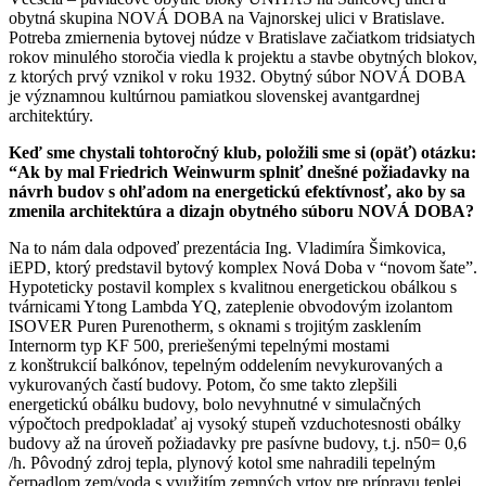
obytná skupina NOVÁ DOBA na Vajnorskej ulici v Bratislave.
Potreba zmiernenia bytovej núdze v Bratislave začiatkom tridsiatych
rokov minulého storočia viedla k projektu a stavbe obytných blokov,
z ktorých prvý vznikol v roku 1932. Obytný súbor NOVÁ DOBA
je významnou kultúrnou pamiatkou slovenskej avantgardnej
architektúry.
Keď sme chystali tohtoročný klub, položili sme si (opäť) otázku:
“Ak by mal Friedrich Weinwurm splniť dnešné požiadavky na
návrh budov s ohľadom na energetickú efektívnosť, ako by sa
zmenila architektúra a dizajn obytného súboru NOVÁ DOBA?
Na to nám dala odpoveď prezentácia Ing. Vladimíra Šimkovica,
iEPD, ktorý predstavil bytový komplex Nová Doba v “novom šate”.
Hypoteticky postavil komplex s kvalitnou energetickou obálkou s
tvárnicami Ytong Lambda YQ, zateplenie obvodovým izolantom
ISOVER Puren Purenotherm, s oknami s trojitým zasklením
Internorm typ KF 500, preriešenými tepelnými mostami
z konštrukcií balkónov, tepelným oddelením nevykurovaných a
vykurovaných častí budovy. Potom, čo sme takto zlepšili
energetickú obálku budovy, bolo nevyhnutné v simulačných
výpočtoch predpokladať aj vysoký stupeň vzduchotesnosti obálky
budovy až na úroveň požiadavky pre pasívne budovy, t.j. n50= 0,6
/h. Pôvodný zdroj tepla, plynový kotol sme nahradili tepelným
čerpadlom zem/voda s využitím zemných vrtov pre prípravu teplej