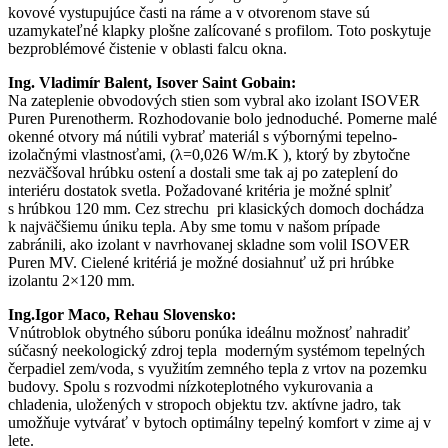
kovové vystupujúce časti na ráme a v otvorenom stave sú
uzamykateľné klapky plošne zalícované s profilom. Toto poskytuje
bezproblémové čistenie v oblasti falcu okna.
Ing. Vladimír Balent, Isover Saint Gobain:
Na zateplenie obvodových stien som vybral ako izolant ISOVER
Puren Purenotherm. Rozhodovanie bolo jednoduché. Pomerne malé
okenné otvory má nútili vybrať materiál s výbornými tepelno-
izolačnými vlastnosťami, (λ=0,026 W/m.K ), ktorý by zbytočne
nezväčšoval hrúbku ostení a dostali sme tak aj po zateplení do
interiéru dostatok svetla. Požadované kritéria je možné splniť
s hrúbkou 120 mm. Cez strechu pri klasických domoch dochádza
k najväčšiemu úniku tepla. Aby sme tomu v našom prípade
zabránili, ako izolant v navrhovanej skladne som volil ISOVER
Puren MV. Cielené kritériá je možné dosiahnuť už pri hrúbke
izolantu 2×120 mm.
Ing.Igor Maco, Rehau Slovensko:
Vnútroblok obytného súboru ponúka ideálnu možnosť nahradiť
súčasný neekologický zdroj tepla moderným systémom tepelných
čerpadiel zem/voda, s využitím zemného tepla z vrtov na pozemku
budovy. Spolu s rozvodmi nízkoteplotného vykurovania a
chladenia, uložených v stropoch objektu tzv. aktívne jadro, tak
umožňuje vytvárať v bytoch optimálny tepelný komfort v zime aj v
lete.