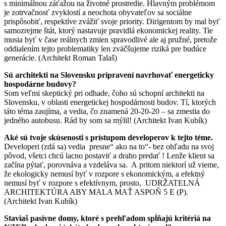
s minimálnou záťažou na životné prostredie. Hlavným problémom
je zotrvačnosť zvyklostí a neochota obyvateľov sa sociálne
prispôsobiť, respektíve zvážiť svoje priority. Dirigentom by mal byť
samozrejme štát, ktorý nastavuje pravidlá ekonomickej reality. Tie
musia byť v čase reálnych zmien spravodlivé ale aj pružné, pretože
oddialením tejto problematiky len zväčšujeme riziká pre budúce
generácie. (Architekt Roman Talaš)
Sú architekti na Slovensku pripravení navrhovať energeticky
hospodárne budovy?
Som veľmi skeptický pri odhade, čoho sú schopní architekti na
Slovensku, v oblasti energetickej hospodárnosti budov. Tí, ktorých
táto téma zaujíma, a vedia, čo znamená 20-20-20 – sa zmestia do
jedného autobusu. Rád by som sa mýlil! (Architekt Ivan Kubík)
Aké sú tvoje skúsenosti s prístupom developerov k tejto téme.
Developeri (zdá sa) vedia presne“ ako na to“- bez ohľadu na svoj
pôvod, všetci chcú lacno postaviť a draho predať ! Lenže klient sa
začína pýtať, porovnáva a vzdeláva sa. A pritom niektorí už vieme,
že ekologicky nemusí byť v rozpore s ekonomickým, a efektný
nemusí byť v rozpore s efektívnym, prosto, UDRŽATELNÁ
ARCHITEKTÚRA ABY MALA MAŤ ASPOŇ 5 E (P).
(Architekt Ivan Kubík)
Staviaš pasívne domy, ktoré s prehľadom spĺňajú kritériá na