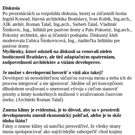
Diskusia
Po prezentáciách sa rozprúdila diskusia, ktorej sa zúčastnili hostia
Ingrid Konrad, hlavná architektka Bratislavy, Ivan Kubík, Ing.arch.,
AIK ateliér, Roman Talaš, Ing.arch., Siebert-Talaš, Vladimír
Šimkovic, Ing., Inštitút pre pasívne domy a Palo Pokorný, Ing.arch.,
Pokorny architekti, ako aj účastníci podujatia. Diskusný klub
moderovala Ľubica Šimkovicová, Ing., riaditeľka Inštitútu pre
pasívne domy.
Myšlienky, ktoré odzneli na diskusii sa venovali nielen
budúcnosti Bratislavy, ale tiež adaptačným opatreniam,
zodpovednosti architektov a víziám developerov.
Je možné s developermi hovoriť o vízii ako takej?
Developeri sú neoodeliteľnou súčasťou rozvoja mesta a treba ich do
procesu integrovať a nie ignorovať. Ideálne už pri koncepčnom
dlhodobom uvažovaní o smerovaní vývoja s cieľom stanoviť
priority a limity konkrétnych možností v uvažovanom časovom
úseku. (Architekt Roman Talaš)
Zmena klímy je evidentná, je to dôvod, aby sa v prostredí
developmentu zmenil ekonomický pohľad, alebo je to skôr
úloha štátu?
Fakty o zmene klímy sú natoľko presvedčivé, že všetky strany
musia spolupracovať ako najrýchlejšie zabezpečiť chod krajiny