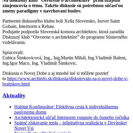
Na diskusný klub “Otvorene o architektúre” prišli ozajstní
záujemcovia o tému. Takéto diskusie sú potrebnou súčasťou
zmeny paradigmy v navrhovaní budov.
Partnermi diskusného klubu boli Xella Slovensko, Isover Saint
Gobain, Internorm a Rehau.
Podujatie podporila Slovenská komora architektov, ktorá zaradila
Diskusný klub “Otvorene o architektúre” do programu Sústavného
vzdelávania.
Spracovali:
Ľubica Šimkovicová, Ing., Ing.Martin Mihál, Ing.Vladimír Balent,
Ing.Igor Maco, Ing. Vladimír Šimkovic.
Diskusiu o Novej Dobe a aj mnohé iné si môžete pozrieť
tu
https://www.archinfo.sk/diskusia/diskutovalo-sa-o-novej-dobe-v-
bratislave.html
Aktuality
Habitat Konfigurátor: Efektívna cesta k individuálnemu
pasívnemu domu
Architektonická súťaž Internorm vstupuje do ôsmeho ročníka
Spätné získavanie tepla – inšpiratívna realizácia v Devínskej
Novej Vsi