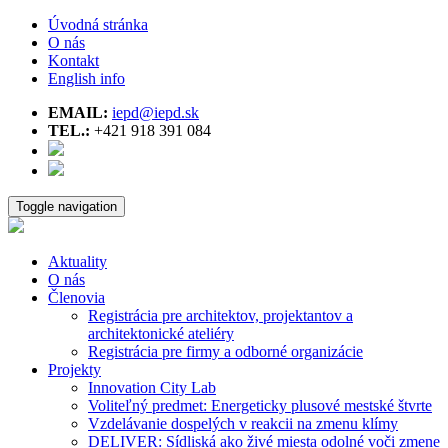
Úvodná stránka
O nás
Kontakt
English info
EMAIL:
iepd@iepd.sk
TEL.:
+421 918 391 084
Toggle navigation
Aktuality
O nás
Členovia
Registrácia pre architektov, projektantov a
architektonické ateliéry
Registrácia pre firmy a odborné organizácie
Projekty
Innovation City Lab
Voliteľný predmet: Energeticky plusové mestské štvrte
Vzdelávanie dospelých v reakcii na zmenu klímy
DELIVER: Sídliská ako živé miesta odolné voči zmene