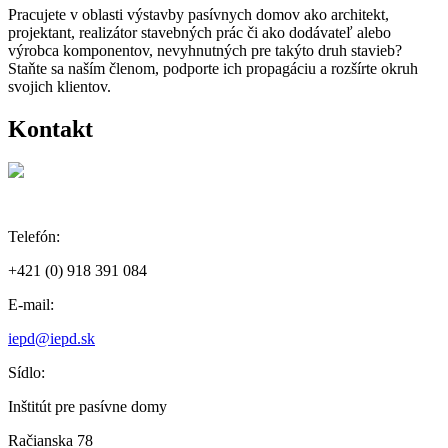
Pracujete v oblasti výstavby pasívnych domov ako architekt,
projektant, realizátor stavebných prác či ako dodávateľ alebo
výrobca komponentov, nevyhnutných pre takýto druh stavieb?
Staňte sa naším členom, podporte ich propagáciu a rozšírte okruh
svojich klientov.
Kontakt
Telefón:
+421 (0) 918 391 084
E-mail:
iepd@iepd.sk
Sídlo:
Inštitút pre pasívne domy
Račianska 78