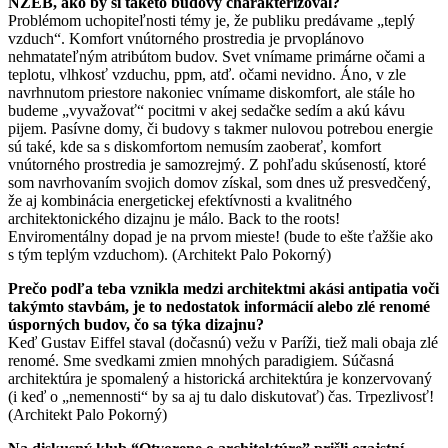
NZEB, ako by si takéto budovy charakterizoval?
Problémom uchopiteľnosti témy je, že publiku predávame „teplý
vzduch“. Komfort vnútorného prostredia je prvoplánovo
nehmatateľným atribútom budov. Svet vnímame primárne očami a
teplotu, vlhkosť vzduchu, ppm, atď. očami nevidno. Áno, v zle
navrhnutom priestore nakoniec vnímame diskomfort, ale stále ho
budeme „vyvažovať“ pocitmi v akej sedačke sedím a akú kávu
pijem. Pasívne domy, či budovy s takmer nulovou potrebou energie
sú také, kde sa s diskomfortom nemusím zaoberať, komfort
vnútorného prostredia je samozrejmý. Z pohľadu skúseností, ktoré
som navrhovaním svojich domov získal, som dnes už presvedčený,
že aj kombinácia energetickej efektívnosti a kvalitného
architektonického dizajnu je málo. Back to the roots!
Enviromentálny dopad je na prvom mieste! (bude to ešte ťažšie ako
s tým teplým vzduchom). (Architekt Palo Pokorný)
Prečo podľa teba vznikla medzi architektmi akási antipatia voči
takýmto stavbám, je to nedostatok informácií alebo zlé renomé
úsporných budov, čo sa týka dizajnu?
Keď Gustav Eiffel staval (dočasnú) vežu v Paríži, tiež mali obaja zlé
renomé. Sme svedkami zmien mnohých paradigiem. Súčasná
architektúra je spomalený a historická architektúra je konzervovaný
(i keď o „nemennosti“ by sa aj tu dalo diskutovať) čas. Trpezlivosť!
(Architekt Palo Pokorný)