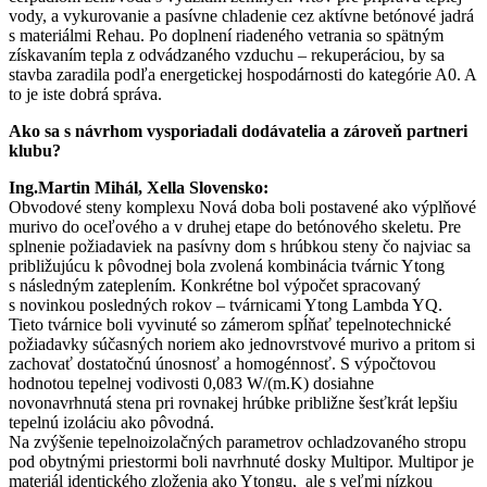
vody, a vykurovanie a pasívne chladenie cez aktívne betónové jadrá
s materiálmi Rehau. Po doplnení riadeného vetrania so spätným
získavaním tepla z odvádzaného vzduchu – rekuperáciou, by sa
stavba zaradila podľa energetickej hospodárnosti do kategórie A0. A
to je iste dobrá správa.
Ako sa s návrhom vysporiadali dodávatelia a zároveň partneri
klubu?
Ing.Martin Mihál, Xella Slovensko:
Obvodové steny komplexu Nová doba boli postavené ako výplňové
murivo do oceľového a v druhej etape do betónového skeletu. Pre
splnenie požiadaviek na pasívny dom s hrúbkou steny čo najviac sa
približujúcu k pôvodnej bola zvolená kombinácia tvárnic Ytong
s následným zateplením. Konkrétne bol výpočet spracovaný
s novinkou posledných rokov – tvárnicami Ytong Lambda YQ.
Tieto tvárnice boli vyvinuté so zámerom spĺňať tepelnotechnické
požiadavky súčasných noriem ako jednovrstvové murivo a pritom si
zachovať dostatočnú únosnosť a homogénnosť. S výpočtovou
hodnotou tepelnej vodivosti 0,083 W/(m.K) dosiahne
novonavrhnutá stena pri rovnakej hrúbke približne šesťkrát lepšiu
tepelnú izoláciu ako pôvodná.
Na zvýšenie tepelnoizolačných parametrov ochladzovaného stropu
pod obytnými priestormi boli navrhnuté dosky Multipor. Multipor je
materiál identického zloženia ako Ytongu, ale s veľmi nízkou