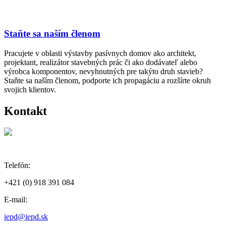
Staňte sa naším členom
Pracujete v oblasti výstavby pasívnych domov ako architekt,
projektant, realizátor stavebných prác či ako dodávateľ alebo
výrobca komponentov, nevyhnutných pre takýto druh stavieb?
Staňte sa naším členom, podporte ich propagáciu a rozšírte okruh
svojich klientov.
Kontakt
Telefón:
+421 (0) 918 391 084
E-mail:
iepd@iepd.sk