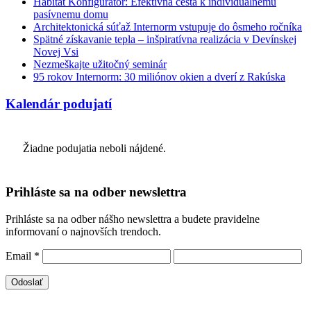
Habitat Konfigurátor: Efektívna cesta k individuálnemu
pasívnemu domu
Architektonická súťaž Internorm vstupuje do ôsmeho ročníka
Spätné získavanie tepla – inšpiratívna realizácia v Devínskej
Novej Vsi
Nezmeškajte užitočný seminár
95 rokov Internorm: 30 miliónov okien a dverí z Rakúska
Kalendár podujatí
Žiadne podujatia neboli nájdené.
Prihláste sa na odber newslettra
Prihláste sa na odber nášho newslettra a budete pravidelne
informovaní o najnovších trendoch.
Email
*