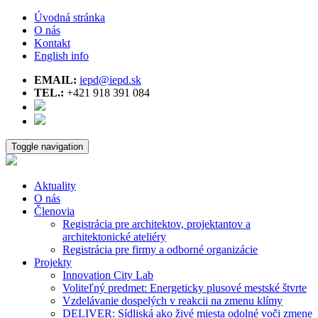
Úvodná stránka
O nás
Kontakt
English info
EMAIL:
iepd@iepd.sk
TEL.:
+421 918 391 084
Toggle navigation
Aktuality
O nás
Členovia
Registrácia pre architektov, projektantov a
architektonické ateliéry
Registrácia pre firmy a odborné organizácie
Projekty
Innovation City Lab
Voliteľný predmet: Energeticky plusové mestské štvrte
Vzdelávanie dospelých v reakcii na zmenu klímy
DELIVER: Sídliská ako živé miesta odolné voči zmene