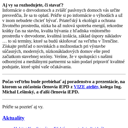
Aj vy sa rozhodujete, či stavať?
Infor­mácie o drevodomoch a zvlášť pasívnych domoch vás určite
presvedčia, že sa to oplatí. Príďte si po informácie o výhodách a už
v inom nebudete chcieť bývať. Priateľský k ekológii a ochrana
životného prostredia, nízka ba až nulová spotreba energií, rekordne
krátky čas na stavbu, kvalita bývania z hľadiska vnútorného
prostredia v drevodome, kvalitná izolácia, základ úspory nákladov
… to sú termíny, ktoré sa budú skloňovať na veľtrhu v Trenčíne.
Získajte prehľad o novinkách a možnostiach pri výstavbe
súčasných, moderných, nízkonákladových domov ešte pred
začiatkom stavebnej sezóny. Veríme, že v spolupráci s našimi
odbornými a mediálnymi partnermi sa nám podarí pripraviť kvalitné
podujatie, ktoré splní vaše očakávania.
Počas veľtrhu bude prebiehať aj poradenstvo a prezentácie, na
ktorom sa zúčastnia členovia iEPD z
VIZE ateliér,
kolega Ing.
Michal Lešinský, a ďalší členovia iEPD.
Príďte sa pozrieť aj vy.
Aktuality