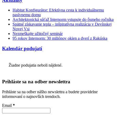
Aktuality
Habitat Konfigurátor: Efektívna cesta k individuálnemu
pasívnemu domu
Architektonická súťaž Internorm vstupuje do ôsmeho ročníka
Spätné získavanie tepla – inšpiratívna realizácia v Devínskej
Novej Vsi
Nezmeškajte užitočný seminár
95 rokov Internorm: 30 miliónov okien a dverí z Rakúska
Kalendár podujatí
Žiadne podujatia neboli nájdené.
Prihláste sa na odber newslettra
Prihláste sa na odber nášho newslettra a budete pravidelne
informovaní o najnovších trendoch.
Email
*