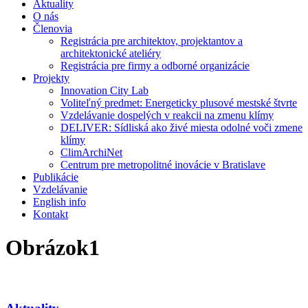
Aktuality
O nás
Členovia
Registrácia pre architektov, projektantov a
architektonické ateliéry
Registrácia pre firmy a odborné organizácie
Projekty
Innovation City Lab
Voliteľný predmet: Energeticky plusové mestské štvrte
Vzdelávanie dospelých v reakcii na zmenu klímy
DELIVER: Sídliská ako živé miesta odolné voči zmene
klímy
ClimArchiNet
Centrum pre metropolitné inovácie v Bratislave
Publikácie
Vzdelávanie
English info
Kontakt
Obrázok1