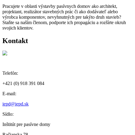
Pracujete v oblasti výstavby pasívnych domov ako architekt,
projektant, realizátor stavebných prác či ako dodávateľ alebo
výrobca komponentov, nevyhnutných pre takýto druh stavieb?
Staňte sa naším členom, podporte ich propagáciu a rozšírte okruh
svojich klientov.
Kontakt
Telefón:
+421 (0) 918 391 084
E-mail:
iepd@iepd.sk
Sídlo:
Inštitút pre pasívne domy
Račianska 78