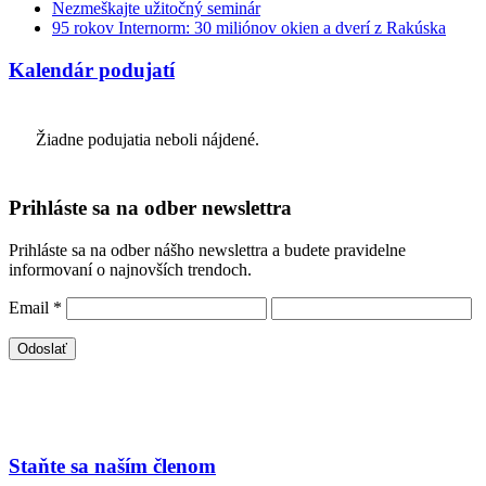
Nezmeškajte užitočný seminár
95 rokov Internorm: 30 miliónov okien a dverí z Rakúska
Kalendár podujatí
Žiadne podujatia neboli nájdené.
Prihláste sa na odber newslettra
Prihláste sa na odber nášho newslettra a budete pravidelne
informovaní o najnovších trendoch.
Email
*
Staňte sa naším členom