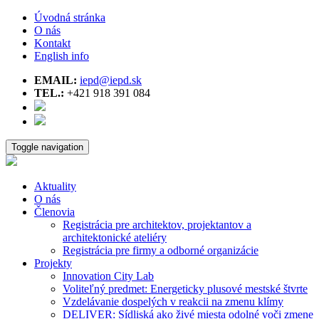
Úvodná stránka
O nás
Kontakt
English info
EMAIL:
iepd@iepd.sk
TEL.:
+421 918 391 084
Toggle navigation
Aktuality
O nás
Členovia
Registrácia pre architektov, projektantov a
architektonické ateliéry
Registrácia pre firmy a odborné organizácie
Projekty
Innovation City Lab
Voliteľný predmet: Energeticky plusové mestské štvrte
Vzdelávanie dospelých v reakcii na zmenu klímy
DELIVER: Sídliská ako živé miesta odolné voči zmene