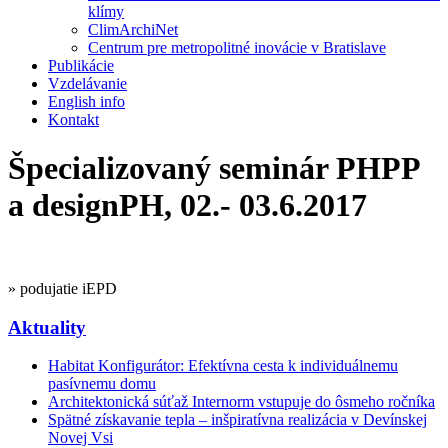
klímy
ClimArchiNet
Centrum pre metropolitné inovácie v Bratislave
Publikácie
Vzdelávanie
English info
Kontakt
Špecializovaný seminár PHPP
a designPH, 02.- 03.6.2017
» podujatie iEPD
Aktuality
Habitat Konfigurátor: Efektívna cesta k individuálnemu
pasívnemu domu
Architektonická súťaž Internorm vstupuje do ôsmeho ročníka
Spätné získavanie tepla – inšpiratívna realizácia v Devínskej
Novej Vsi