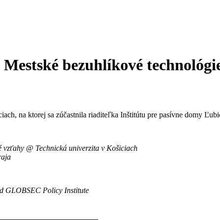
estské bezuhlíkové technológi
iach, na ktorej sa zúčastnila riaditeľka Inštitútu pre pasívne domy Ľu
 vzťahy @ Technická univerzita v Košiciach
raja
ead GLOBSEC Policy Institute