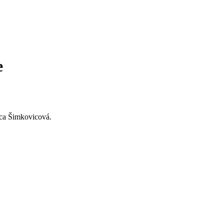
e
bica Šimkovicová.