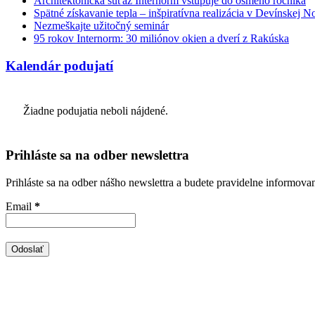
Architektonická súťaž Internorm vstupuje do ôsmeho ročníka
Spätné získavanie tepla – inšpiratívna realizácia v Devínskej N
Nezmeškajte užitočný seminár
95 rokov Internorm: 30 miliónov okien a dverí z Rakúska
Kalendár podujatí
Žiadne podujatia neboli nájdené.
Prihláste sa na odber newslettra
Prihláste sa na odber nášho newslettra a budete pravidelne informova
Email
*