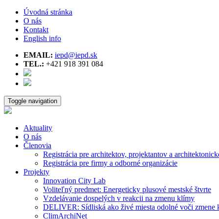
Úvodná stránka
O nás
Kontakt
English info
EMAIL:
iepd@iepd.sk
TEL.:
+421 918 391 084
Toggle navigation
Aktuality
O nás
Členovia
Registrácia pre architektov, projektantov a architektonick
Registrácia pre firmy a odborné organizácie
Projekty
Innovation City Lab
Voliteľný predmet: Energeticky plusové mestské štvrte
Vzdelávanie dospelých v reakcii na zmenu klímy
DELIVER: Sídliská ako živé miesta odolné voči zmene 
ClimArchiNet