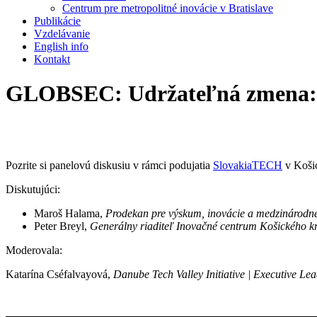
Centrum pre metropolitné inovácie v Bratislave
Publikácie
Vzdelávanie
English info
Kontakt
GLOBSEC: Udržateľná zmena: M
Pozrite si panelovú diskusiu v rámci podujatia
SlovakiaTECH
v Košic
Diskutujúci:
Maroš Halama,
Prodekan pre výskum, inovácie a medzinárodné
Peter Breyl,
Generálny riaditeľ Inovačné centrum Košického k
Moderovala:
Katarína Cséfalvayová,
Danube Tech Valley Initiative | Executive L