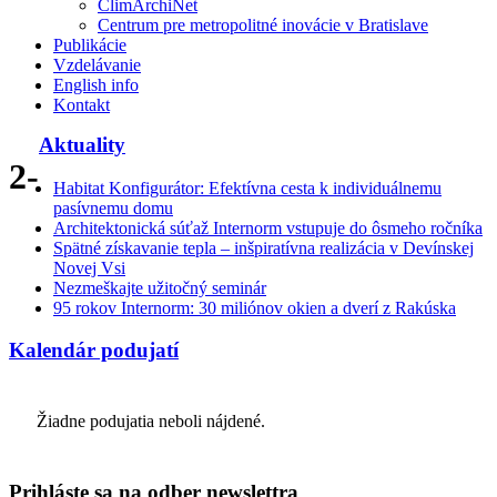
ClimArchiNet
Centrum pre metropolitné inovácie v Bratislave
Publikácie
Vzdelávanie
English info
Kontakt
Aktuality
2-
Habitat Konfigurátor: Efektívna cesta k individuálnemu
pasívnemu domu
Architektonická súťaž Internorm vstupuje do ôsmeho ročníka
Spätné získavanie tepla – inšpiratívna realizácia v Devínskej
Novej Vsi
Nezmeškajte užitočný seminár
95 rokov Internorm: 30 miliónov okien a dverí z Rakúska
Kalendár podujatí
Žiadne podujatia neboli nájdené.
Prihláste sa na odber newslettra