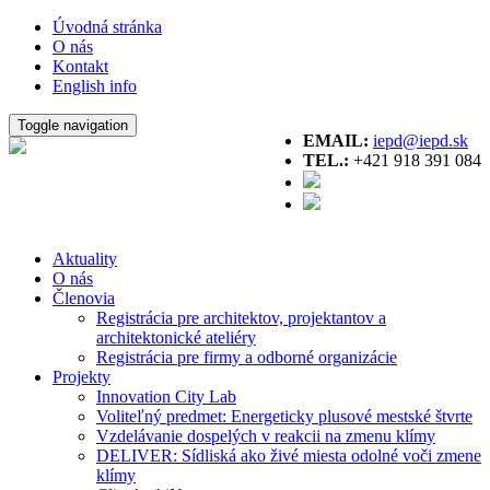
Úvodná stránka
O nás
Kontakt
English info
Toggle navigation
EMAIL:
iepd@iepd.sk
TEL.:
+421 918 391 084
Aktuality
O nás
Členovia
Registrácia pre architektov, projektantov a
architektonické ateliéry
Registrácia pre firmy a odborné organizácie
Projekty
Innovation City Lab
Voliteľný predmet: Energeticky plusové mestské štvrte
Vzdelávanie dospelých v reakcii na zmenu klímy
DELIVER: Sídliská ako živé miesta odolné voči zmene
klímy