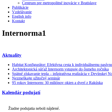
Centrum pre metropolitné inovácie v Bratislave
Publikácie
Vzdelávanie
English info
Kontakt
Internorma1
Aktuality
Habitat Konfigurátor: Efektívna cesta k individuálnemu pasí
Architektonická súťaž Internorm vstupuje do ôsmeho ročníka
Spätné získavanie tepla – inšpiratívna realizácia v Devínskej N
Nezmeškajte užitočný seminár
95 rokov Internorm: 30 miliónov okien a dverí z Rakúska
Kalendár podujatí
Žiadne podujatia neboli nájdené.