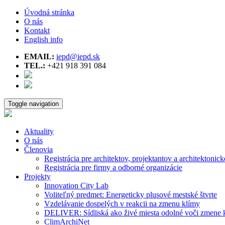
Úvodná stránka
O nás
Kontakt
English info
EMAIL:
iepd@iepd.sk
TEL.:
+421 918 391 084
Toggle navigation
Aktuality
O nás
Členovia
Registrácia pre architektov, projektantov a architektonick
Registrácia pre firmy a odborné organizácie
Projekty
Innovation City Lab
Voliteľný predmet: Energeticky plusové mestské štvrte
Vzdelávanie dospelých v reakcii na zmenu klímy
DELIVER: Sídliská ako živé miesta odolné voči zmene 
ClimArchiNet