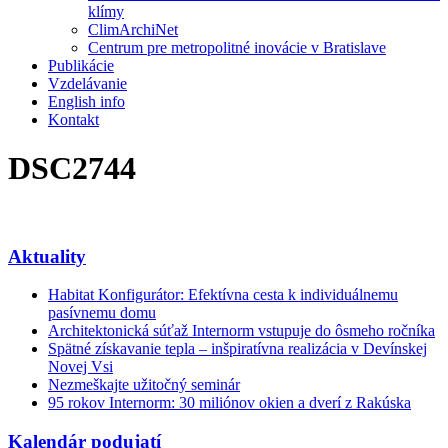
klímy
ClimArchiNet
Centrum pre metropolitné inovácie v Bratislave
Publikácie
Vzdelávanie
English info
Kontakt
DSC2744
Aktuality
Habitat Konfigurátor: Efektívna cesta k individuálnemu
pasívnemu domu
Architektonická súťaž Internorm vstupuje do ôsmeho ročníka
Spätné získavanie tepla – inšpiratívna realizácia v Devínskej
Novej Vsi
Nezmeškajte užitočný seminár
95 rokov Internorm: 30 miliónov okien a dverí z Rakúska
Kalendár podujatí