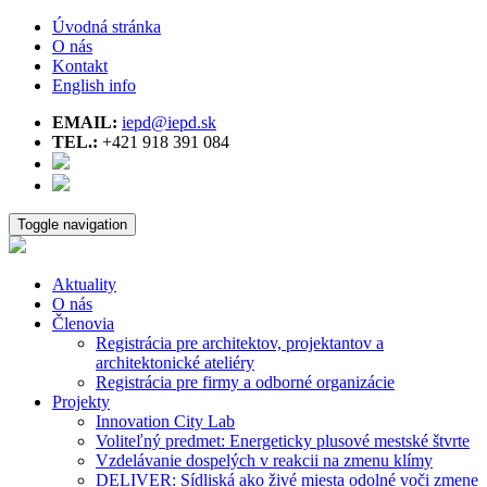
Úvodná stránka
O nás
Kontakt
English info
EMAIL:
iepd@iepd.sk
TEL.:
+421 918 391 084
Toggle navigation
Aktuality
O nás
Členovia
Registrácia pre architektov, projektantov a
architektonické ateliéry
Registrácia pre firmy a odborné organizácie
Projekty
Innovation City Lab
Voliteľný predmet: Energeticky plusové mestské štvrte
Vzdelávanie dospelých v reakcii na zmenu klímy
DELIVER: Sídliská ako živé miesta odolné voči zmene