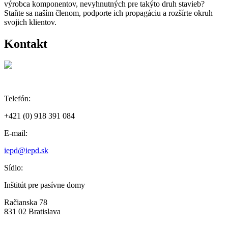
výrobca komponentov, nevyhnutných pre takýto druh stavieb?
Staňte sa naším členom, podporte ich propagáciu a rozšírte okruh
svojich klientov.
Kontakt
Telefón:
+421 (0) 918 391 084
E-mail:
iepd@iepd.sk
Sídlo:
Inštitút pre pasívne domy
Račianska 78
831 02 Bratislava