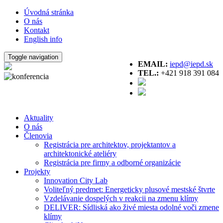
Úvodná stránka
O nás
Kontakt
English info
Toggle navigation
EMAIL:
iepd@iepd.sk
TEL.:
+421 918 391 084
Aktuality
O nás
Členovia
Registrácia pre architektov, projektantov a
architektonické ateliéry
Registrácia pre firmy a odborné organizácie
Projekty
Innovation City Lab
Voliteľný predmet: Energeticky plusové mestské štvrte
Vzdelávanie dospelých v reakcii na zmenu klímy
DELIVER: Sídliská ako živé miesta odolné voči zmene
klímy