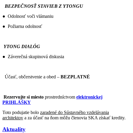
BEZPEČNOSŤ STAVIEB Z YTONGU
● Odolnosť voči vlámaniu
● Požiarna odolnosť
YTONG DIALÓG
● Záverečná skupinová diskusia
Účasť, občerstvenie a obed –
BEZPLATNÉ
Rezervujte si miesto
prostredníctvom
elektronickej
PRIHLÁŠKY
Toto podujatie bolo
zaradené do Sústavného vzdelávania
architektov
a za účasť na ňom môžu členovia SKA získať kredity.
Aktuality