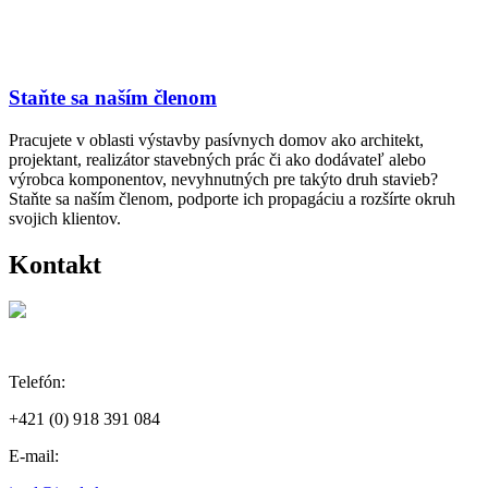
Staňte sa naším členom
Pracujete v oblasti výstavby pasívnych domov ako architekt,
projektant, realizátor stavebných prác či ako dodávateľ alebo
výrobca komponentov, nevyhnutných pre takýto druh stavieb?
Staňte sa naším členom, podporte ich propagáciu a rozšírte okruh
svojich klientov.
Kontakt
Telefón:
+421 (0) 918 391 084
E-mail: