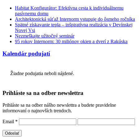
Habitat Konfigurátor: Efektívna cesta k individuálnemu
pasívnemu domu
Architektonická súťaž Internorm vstupuje do ôsmeho ročníka
Spätné získavanie tepla – inšpiratívna realizácia v Devínskej
Novej Vsi
Nezmeškajte užitočný seminár
95 rokov Internorm: 30 miliónov okien a dverí z Rakúska
Kalendár podujatí
Žiadne podujatia neboli nájdené.
Prihláste sa na odber newslettra
Prihláste sa na odber nášho newslettra a budete pravidelne
informovaní o najnovších trendoch.
Email
*