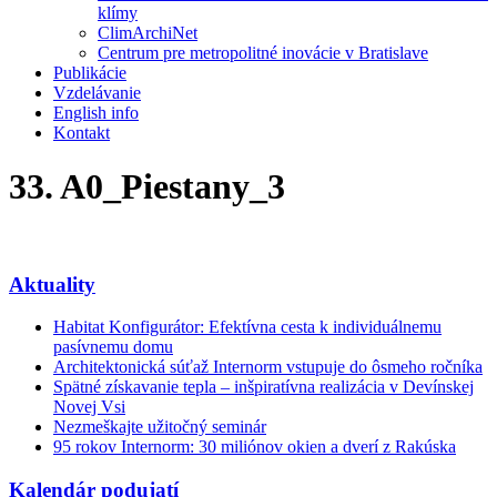
klímy
ClimArchiNet
Centrum pre metropolitné inovácie v Bratislave
Publikácie
Vzdelávanie
English info
Kontakt
33. A0_Piestany_3
Aktuality
Habitat Konfigurátor: Efektívna cesta k individuálnemu
pasívnemu domu
Architektonická súťaž Internorm vstupuje do ôsmeho ročníka
Spätné získavanie tepla – inšpiratívna realizácia v Devínskej
Novej Vsi
Nezmeškajte užitočný seminár
95 rokov Internorm: 30 miliónov okien a dverí z Rakúska
Kalendár podujatí