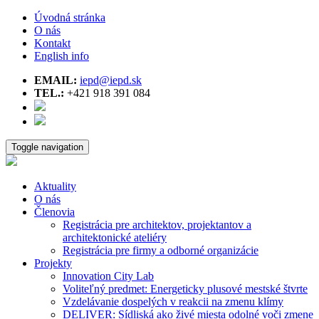
Úvodná stránka
O nás
Kontakt
English info
EMAIL:
iepd@iepd.sk
TEL.:
+421 918 391 084
Toggle navigation
Aktuality
O nás
Členovia
Registrácia pre architektov, projektantov a
architektonické ateliéry
Registrácia pre firmy a odborné organizácie
Projekty
Innovation City Lab
Voliteľný predmet: Energeticky plusové mestské štvrte
Vzdelávanie dospelých v reakcii na zmenu klímy
DELIVER: Sídliská ako živé miesta odolné voči zmene