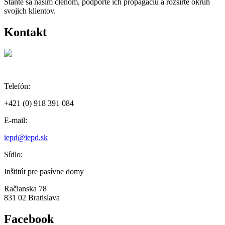
Staňte sa naším členom, podporte ich propagáciu a rozšírte okruh
svojich klientov.
Kontakt
Telefón:
+421 (0) 918 391 084
E-mail:
iepd@iepd.sk
Sídlo:
Inštitút pre pasívne domy
Račianska 78
831 02 Bratislava
Facebook