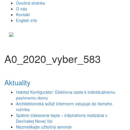
Úvodná stránka
O nás
Kontakt
English info
Toggle
navigati
A0_2020_vyber_583
Aktuality
Habitat Konfigurátor: Efektívna cesta k individuálnemu
pasívnemu domu
Architektonická súťaž Internorm vstupuje do ôsmeho
ročníka
Spätné získavanie tepla – inšpiratívna realizácia v
Devínskej Novej Vsi
Nezmeškajte užitočný seminár