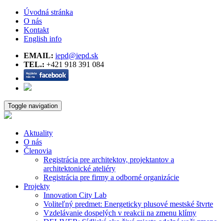
Úvodná stránka
O nás
Kontakt
English info
EMAIL:
iepd@iepd.sk
TEL.:
+421 918 391 084
Toggle navigation
Aktuality
O nás
Členovia
Registrácia pre architektov, projektantov a
architektonické ateliéry
Registrácia pre firmy a odborné organizácie
Projekty
Innovation City Lab
Voliteľný predmet: Energeticky plusové mestské štvrte
Vzdelávanie dospelých v reakcii na zmenu klímy