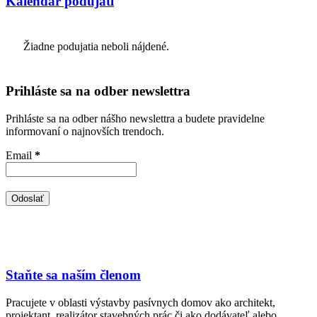
Kalendár podujatí
Žiadne podujatia neboli nájdené.
Prihláste sa na odber newslettra
Prihláste sa na odber nášho newslettra a budete pravidelne
informovaní o najnovších trendoch.
Email
*
Staňte sa naším členom
Pracujete v oblasti výstavby pasívnych domov ako architekt,
projektant, realizátor stavebných prác či ako dodávateľ alebo