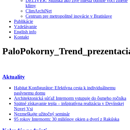
DELIVER: Sídliská ako živé miesta odolné voči zmene
klímy
ClimArchiNet
Centrum pre metropolitné inovácie v Bratislave
Publikácie
Vzdelávanie
English info
Kontakt
PaloPokorny_Trend_prezentaci
Aktuality
Habitat Konfigurátor: Efektívna cesta k individuálnemu
pasívnemu domu
Architektonická súťaž Internorm vstupuje do ôsmeho ročníka
Spätné získavanie tepla – inšpiratívna realizácia v Devínskej
Novej Vsi
Nezmeškajte užitočný seminár
95 rokov Internorm: 30 miliónov okien a dverí z Rakúska