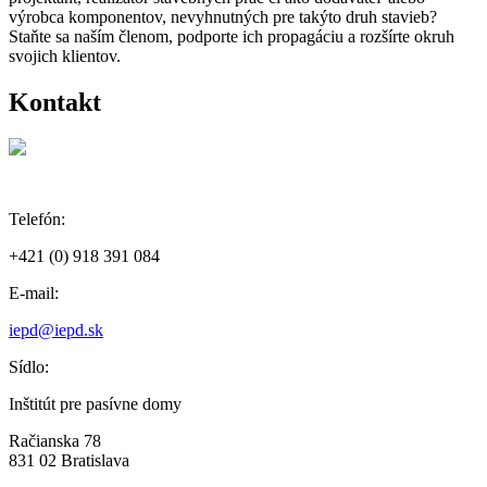
výrobca komponentov, nevyhnutných pre takýto druh stavieb?
Staňte sa naším členom, podporte ich propagáciu a rozšírte okruh
svojich klientov.
Kontakt
Telefón:
+421 (0) 918 391 084
E-mail:
iepd@iepd.sk
Sídlo:
Inštitút pre pasívne domy
Račianska 78
831 02 Bratislava