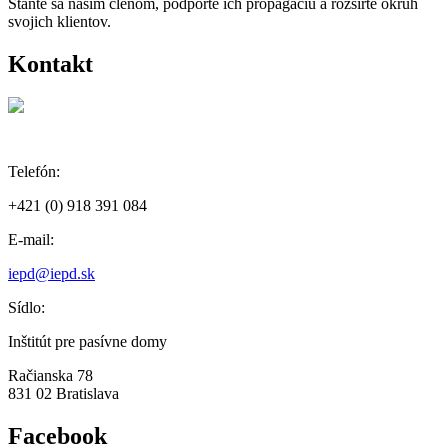
Staňte sa naším členom, podporte ich propagáciu a rozšírte okruh
svojich klientov.
Kontakt
Telefón:
+421 (0) 918 391 084
E-mail:
iepd@iepd.sk
Sídlo:
Inštitút pre pasívne domy
Račianska 78
831 02 Bratislava
Facebook