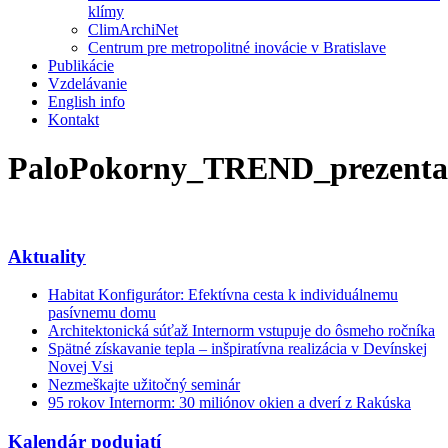
klímy
ClimArchiNet
Centrum pre metropolitné inovácie v Bratislave
Publikácie
Vzdelávanie
English info
Kontakt
PaloPokorny_TREND_prezenta
Aktuality
Habitat Konfigurátor: Efektívna cesta k individuálnemu
pasívnemu domu
Architektonická súťaž Internorm vstupuje do ôsmeho ročníka
Spätné získavanie tepla – inšpiratívna realizácia v Devínskej
Novej Vsi
Nezmeškajte užitočný seminár
95 rokov Internorm: 30 miliónov okien a dverí z Rakúska
Kalendár podujatí