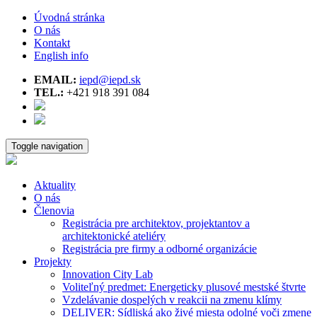
Úvodná stránka
O nás
Kontakt
English info
EMAIL:
iepd@iepd.sk
TEL.:
+421 918 391 084
Toggle navigation
Aktuality
O nás
Členovia
Registrácia pre architektov, projektantov a
architektonické ateliéry
Registrácia pre firmy a odborné organizácie
Projekty
Innovation City Lab
Voliteľný predmet: Energeticky plusové mestské štvrte
Vzdelávanie dospelých v reakcii na zmenu klímy
DELIVER: Sídliská ako živé miesta odolné voči zmene