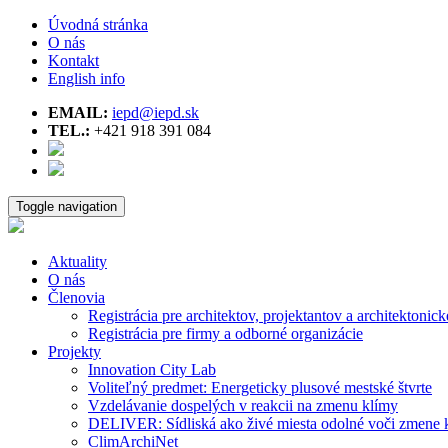
Úvodná stránka
O nás
Kontakt
English info
EMAIL:
iepd@iepd.sk
TEL.:
+421 918 391 084
Toggle navigation
Aktuality
O nás
Členovia
Registrácia pre architektov, projektantov a architektonick
Registrácia pre firmy a odborné organizácie
Projekty
Innovation City Lab
Voliteľný predmet: Energeticky plusové mestské štvrte
Vzdelávanie dospelých v reakcii na zmenu klímy
DELIVER: Sídliská ako živé miesta odolné voči zmene 
ClimArchiNet