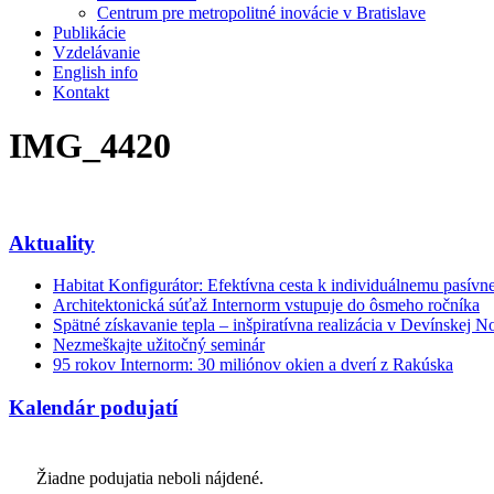
Centrum pre metropolitné inovácie v Bratislave
Publikácie
Vzdelávanie
English info
Kontakt
IMG_4420
Aktuality
Habitat Konfigurátor: Efektívna cesta k individuálnemu pasí
Architektonická súťaž Internorm vstupuje do ôsmeho ročníka
Spätné získavanie tepla – inšpiratívna realizácia v Devínskej N
Nezmeškajte užitočný seminár
95 rokov Internorm: 30 miliónov okien a dverí z Rakúska
Kalendár podujatí
Žiadne podujatia neboli nájdené.