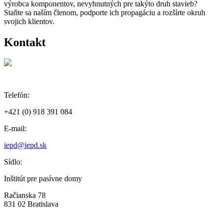
výrobca komponentov, nevyhnutných pre takýto druh stavieb?
Staňte sa naším členom, podporte ich propagáciu a rozšírte okruh
svojich klientov.
Kontakt
Telefón:
+421 (0) 918 391 084
E-mail:
iepd@iepd.sk
Sídlo:
Inštitút pre pasívne domy
Račianska 78
831 02 Bratislava