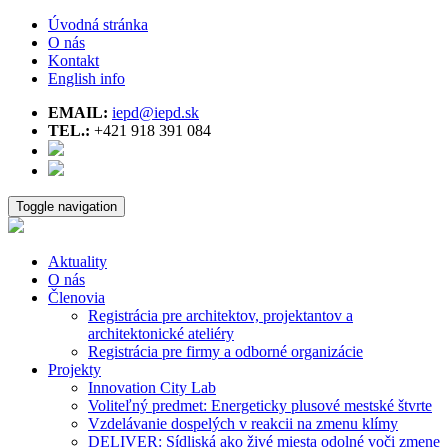
Úvodná stránka
O nás
Kontakt
English info
EMAIL:
iepd@iepd.sk
TEL.:
+421 918 391 084
Toggle navigation
Aktuality
O nás
Členovia
Registrácia pre architektov, projektantov a
architektonické ateliéry
Registrácia pre firmy a odborné organizácie
Projekty
Innovation City Lab
Voliteľný predmet: Energeticky plusové mestské štvrte
Vzdelávanie dospelých v reakcii na zmenu klímy
DELIVER: Sídliská ako živé miesta odolné voči zmene