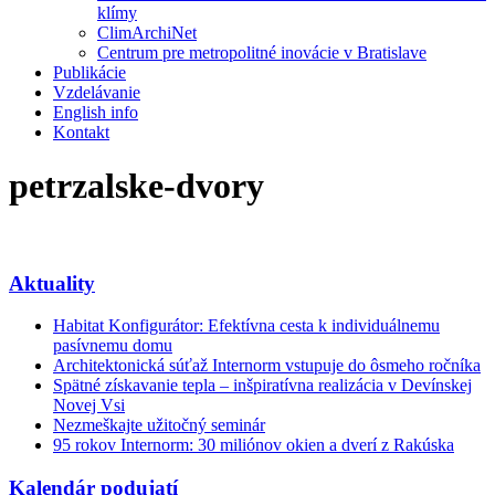
klímy
ClimArchiNet
Centrum pre metropolitné inovácie v Bratislave
Publikácie
Vzdelávanie
English info
Kontakt
petrzalske-dvory
Aktuality
Habitat Konfigurátor: Efektívna cesta k individuálnemu
pasívnemu domu
Architektonická súťaž Internorm vstupuje do ôsmeho ročníka
Spätné získavanie tepla – inšpiratívna realizácia v Devínskej
Novej Vsi
Nezmeškajte užitočný seminár
95 rokov Internorm: 30 miliónov okien a dverí z Rakúska
Kalendár podujatí